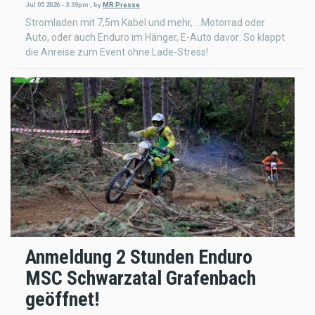
Jul 05 2026 - 3:39pm
,
by
MR Presse
Stromladen mit 7,5m Kabel und mehr, ...Motorrad oder
Auto, oder auch Enduro im Hänger, E-Auto davor: So klappt
die Anreise zum Event ohne Lade-Stress!
Anmeldung 2 Stunden Enduro
MSC Schwarzatal Grafenbach
geöffnet!