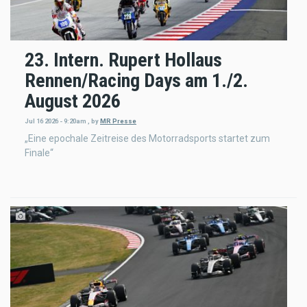
23. Intern. Rupert Hollaus
Rennen/Racing Days am 1./2.
August 2026
Jul 16 2026 - 9:20am
,
by
MR Presse
„Eine epochale Zeitreise des Motorradsports startet zum
Finale“