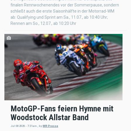
finalen Rennwochenendes vor der Sommerpause, sondern
schließt auch die erste Saisonhälfte in der Motorrad-WM
ab: Qualifying und Sprint am Sa., 11.07., ab 10:40 Uhr;
Rennen am So., 12.07., ab 10:20 Uhr
MotoGP-Fans feiern Hymne mit
Woodstock Allstar Band
Jul 08 2026 - 7:31am
,
by
MR Presse