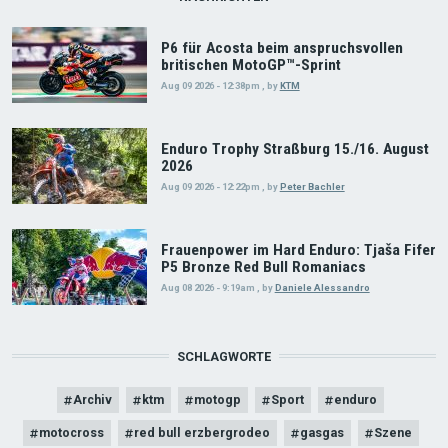
P6 für Acosta beim anspruchsvollen
britischen MotoGP™-Sprint
Aug 09 2026 - 12:38pm
,
by
KTM
Enduro Trophy Straßburg 15./16. August
2026
Aug 09 2026 - 12:22pm
,
by
Peter Bachler
Frauenpower im Hard Enduro: Tjaša Fifer
P5 Bronze Red Bull Romaniacs
Aug 08 2026 - 9:19am
,
by
Daniele Alessandro
SCHLAGWORTE
Archiv
ktm
motogp
Sport
enduro
motocross
red bull erzbergrodeo
gasgas
Szene