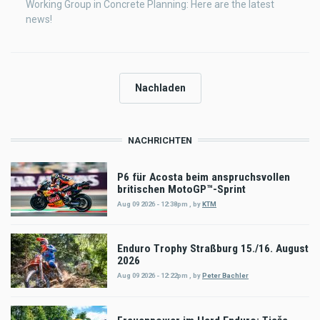
Working Group in Concrete Planning: Here are the latest
news!
Nachladen
NACHRICHTEN
P6 für Acosta beim anspruchsvollen
britischen MotoGP™-Sprint
Aug 09 2026 - 12:38pm
,
by
KTM
Enduro Trophy Straßburg 15./16. August
2026
Aug 09 2026 - 12:22pm
,
by
Peter Bachler