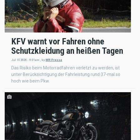
KFV warnt vor Fahren ohne
Schutzkleidung an heißen Tagen
Jul 15 2026 - 9:01am
,
by
MR Presse
Das Risiko beim Motorradfahren verletzt zu werden, ist
unter Berücksichtigung der Fahrleistung rund 37-mal so
hoch wie beim Pkw.