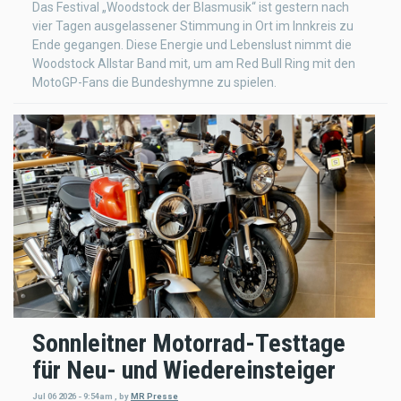
Das Festival „Woodstock der Blasmusik“ ist gestern nach
vier Tagen ausgelassener Stimmung in Ort im Innkreis zu
Ende gegangen. Diese Energie und Lebenslust nimmt die
Woodstock Allstar Band mit, um am Red Bull Ring mit den
MotoGP-Fans die Bundeshymne zu spielen.
Sonnleitner Motorrad-Testtage
für Neu- und Wiedereinsteiger
Jul 06 2026 - 9:54am
,
by
MR Presse