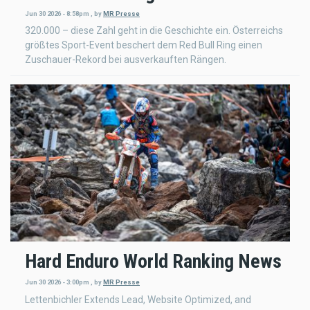
Jun 30 2026 - 8:58pm
,
by
MR Presse
320.000 – diese Zahl geht in die Geschichte ein. Österreichs
größtes Sport-Event beschert dem Red Bull Ring einen
Zuschauer-Rekord bei ausverkauften Rängen.
Hard Enduro World Ranking News
Jun 30 2026 - 3:00pm
,
by
MR Presse
Lettenbichler Extends Lead, Website Optimized, and