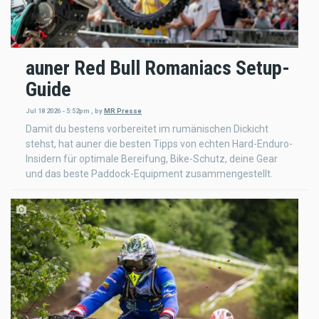
auner Red Bull Romaniacs Setup-
Guide
Jul 18 2026 - 5:52pm
,
by
MR Presse
Damit du bestens vorbereitet im rumänischen Dickicht
stehst, hat auner die besten Tipps von echten Hard-Enduro-
Insidern für optimale Bereifung, Bike-Schutz, deine Gear
und das beste Paddock-Equipment zusammengestellt.