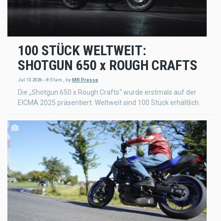
100 STÜCK WELTWEIT:
SHOTGUN 650 x ROUGH CRAFTS
Jul 15 2026 - 8:51am
,
by
MR Presse
Die „Shotgun 650 x Rough Crafts“ wurde erstmals auf der
EICMA 2025 präsentiert. Weltweit sind 100 Stück erhältlich.