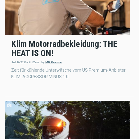
Klim Motorradbekleidung: THE
HEAT IS ON!
Jul 16 2026 - 8:52am
,
by
MR Presse
Zeit für kühlende Unterwäsche vom US Premium-Anbieter
KLIM: AGGRESSOR MINUS 1.0