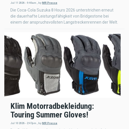
Jul 11 2026 - 9:40am
,
by
MR Presse
Die Coca-Cola Suzuka 8 Hours 2026 unterstrichen erneut
die dauerhafte Leistungsfähigkeit von Bridgestone bei
einem der anspruchsvollsten Langstreckenrennen der Welt.
Klim Motorradbekleidung:
Touring Summer Gloves!
Jul 10 2026 - 2:47pm
,
by
MR Presse