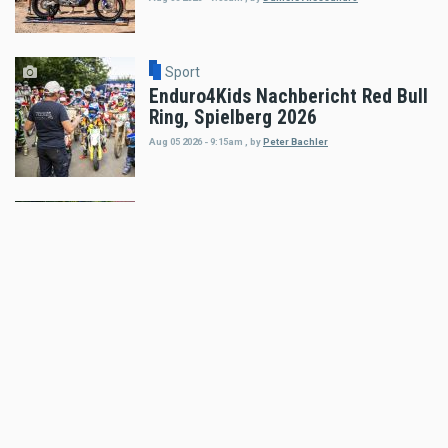
Sport
Enduro4Kids Nachbericht Red Bull
Ring, Spielberg 2026
Aug 05 2026 - 9:15am
,
by
Peter Bachler
Sport
Hard Enduro World Ranking: Red
Bull Romaniacs Finisher Thomas
Bruckner
Aug 05 2026 - 8:41am
,
by
Daniele Alessandro
Sport
Hard Enduro World Ranking:
Lorenz Steinkellner mit
Podiumsplatzierung bei Red Bull
Romaniacs