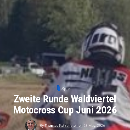
Sport
Zweite Runde Waldviertel
Motocross Cup Juni 2026
By
Thomas Katzensteiner
,
23 May, 2026