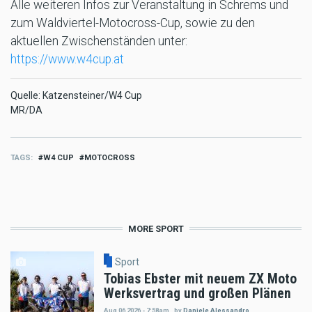
Alle weiteren Infos zur Veranstaltung in Schrems und
zum Waldviertel-Motocross-Cup, sowie zu den
aktuellen Zwischenständen unter:
https://www.w4cup.at
Quelle: Katzensteiner/W4 Cup
MR/DA
TAGS
W4 CUP
MOTOCROSS
MORE SPORT
Sport
Tobias Ebster mit neuem ZX Moto
Werksvertrag und großen Plänen
Aug 06 2026 - 7:58am
,
by
Daniele Alessandro