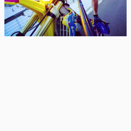
Stuntfahrer Brokisch mit banaler Standard Übung - Hinterradbremse links
oben
Was ist mit der Motorbremse ?
Es gibt Wheeliefahrer die sich nur auf die Motorbremse
verlassen. Insbesondere bei hubraumstärkeren
Motorrädern, bei höheren Geschwindigkeiten. Manche
sagen "Powerwheelie" dazu. Auch ok, wenn man mutig
ist und die Gasstellung perfekt dosieren kann.
FAZIT:
Motorradfahrer die den Wheelie als extreme