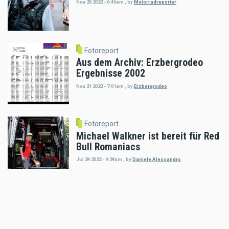
Nov 29 2022 - 6:46am
,
by
Motorradreporter
Fotoreport
Aus dem Archiv: Erzbergrodeo
Ergebnisse 2002
Nov 21 2022 - 7:01am
,
by
Erzbergrodeo
Fotoreport
Michael Walkner ist bereit für Red
Bull Romaniacs
Jul 24 2022 - 9:24am
,
by
Daniele Alessandro
Fotoreport
MiniGP Austria: Die erste
Lederkombi muss sitzen