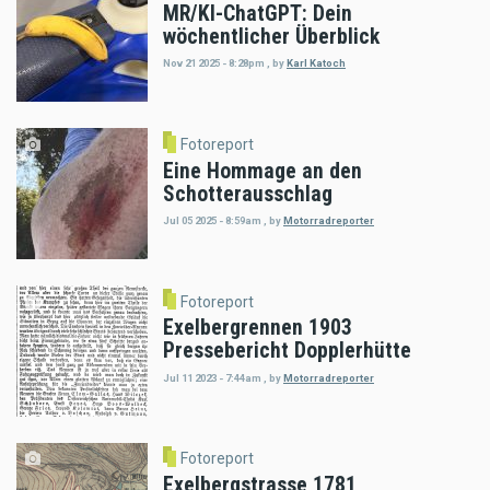
MR/KI-ChatGPT: Dein
wöchentlicher Überblick
Nov 21 2025 - 8:28pm
,
by
Karl Katoch
Fotoreport
Eine Hommage an den
Schotterausschlag
Jul 05 2025 - 8:59am
,
by
Motorradreporter
Fotoreport
Exelbergrennen 1903
Pressebericht Dopplerhütte
Jul 11 2023 - 7:44am
,
by
Motorradreporter
Fotoreport
Exelbergstrasse 1781