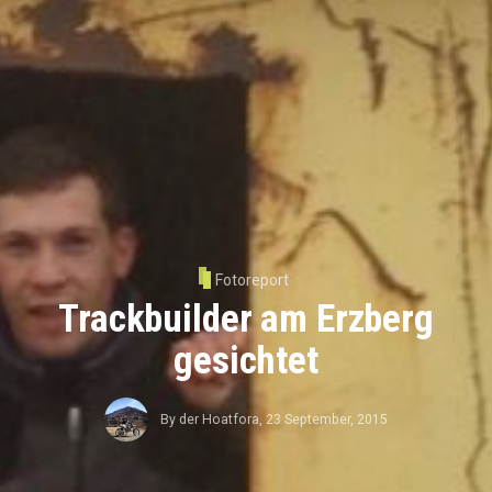
Fotoreport
Trackbuilder am Erzberg
gesichtet
By
der Hoatfora
,
23 September, 2015