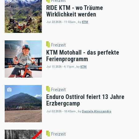
Freizeit
RIDE KTM - wo Träume
Wirklichkeit werden
Jul 22 2026 - 11:03am
,
by
KTM
Freizeit
KTM Motohall - das perfekte
Ferienprogramm
Jul 15 2026 - 4:11pm
,
by
KTM
Freizeit
Enduro Osttirol feiert 13 Jahre
Erzbergcamp
Jul 02 2026 - 10:43am
,
by
Daniele Alessandro
Freizeit