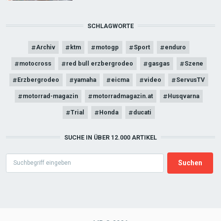
SCHLAGWORTE
Archiv
ktm
motogp
Sport
enduro
motocross
red bull erzbergrodeo
gasgas
Szene
Erzbergrodeo
yamaha
eicma
video
ServusTV
motorrad-magazin
motorradmagazin.at
Husqvarna
Trial
Honda
ducati
SUCHE IN ÜBER 12.000 ARTIKEL
Search