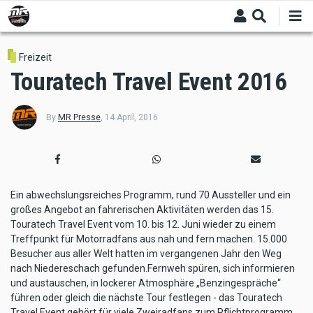
Skip
to
main
content
Freizeit
Touratech Travel Event 2016
By
MR Presse
,
14 April, 2016
Ein abwechslungsreiches Programm, rund 70 Aussteller und ein
großes Angebot an fahrerischen Aktivitäten werden das 15.
Touratech Travel Event vom 10. bis 12. Juni wieder zu einem
Treffpunkt für Motorradfans aus nah und fern machen. 15.000
Besucher aus aller Welt hatten im vergangenen Jahr den Weg
nach Niedereschach gefunden.Fernweh spüren, sich informieren
und austauschen, in lockerer Atmosphäre „Benzingespräche“
führen oder gleich die nächste Tour festlegen - das Touratech
Travel Event gehört für viele Zweiradfans zum Pflichtprogramm.