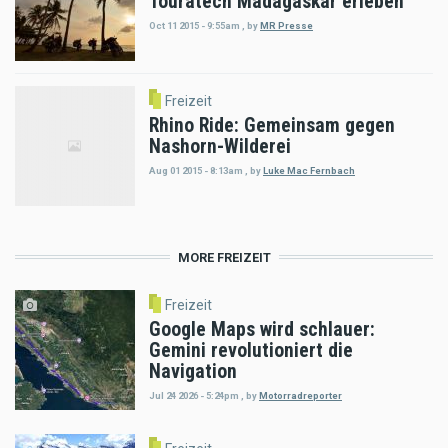
Touratech Madagaskar erleben
Oct 11 2015 - 9:55am
,
by
MR Presse
Freizeit
Rhino Ride: Gemeinsam gegen
Nashorn-Wilderei
Aug 01 2015 - 8:13am
,
by
Luke Mac Fernbach
MORE FREIZEIT
Freizeit
Google Maps wird schlauer:
Gemini revolutioniert die
Navigation
Jul 24 2026 - 5:24pm
,
by
Motorradreporter