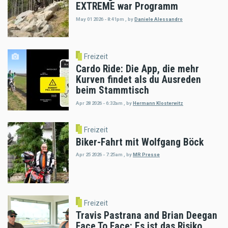
EXTREME war Programm
May 01 2026 - 8:41pm
,
by
Daniele Alessandro
Freizeit
Cardo Ride: Die App, die mehr
Kurven findet als du Ausreden
beim Stammtisch
Apr 28 2026 - 6:32am
,
by
Hermann Klosterwitz
Freizeit
Biker-Fahrt mit Wolfgang Böck
Apr 25 2026 - 7:25am
,
by
MR Presse
Freizeit
Travis Pastrana and Brian Deegan
Face To Face: Es ist das Risiko