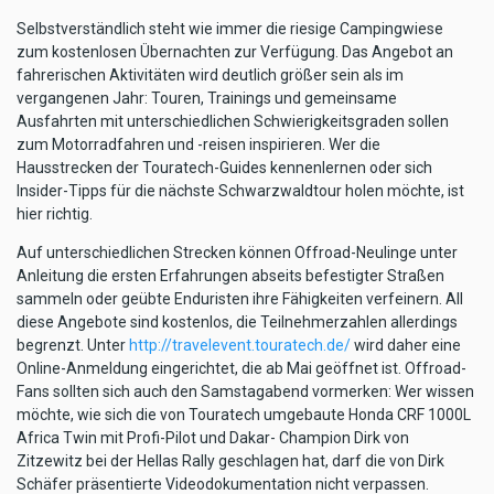
Selbstverständlich steht wie immer die riesige Campingwiese
zum kostenlosen Übernachten zur Verfügung. Das Angebot an
fahrerischen Aktivitäten wird deutlich größer sein als im
vergangenen Jahr: Touren, Trainings und gemeinsame
Ausfahrten mit unterschiedlichen Schwierigkeitsgraden sollen
zum Motorradfahren und -reisen inspirieren. Wer die
Hausstrecken der Touratech-Guides kennenlernen oder sich
Insider-Tipps für die nächste Schwarzwaldtour holen möchte, ist
hier richtig.
Auf unterschiedlichen Strecken können Offroad-Neulinge unter
Anleitung die ersten Erfahrungen abseits befestigter Straßen
sammeln oder geübte Enduristen ihre Fähigkeiten verfeinern. All
diese Angebote sind kostenlos, die Teilnehmerzahlen allerdings
begrenzt. Unter
http://travelevent.touratech.de/
wird daher eine
Online-Anmeldung eingerichtet, die ab Mai geöffnet ist. Offroad-
Fans sollten sich auch den Samstagabend vormerken: Wer wissen
möchte, wie sich die von Touratech umgebaute Honda CRF 1000L
Africa Twin mit Profi-Pilot und Dakar- Champion Dirk von
Zitzewitz bei der Hellas Rally geschlagen hat, darf die von Dirk
Schäfer präsentierte Videodokumentation nicht verpassen.