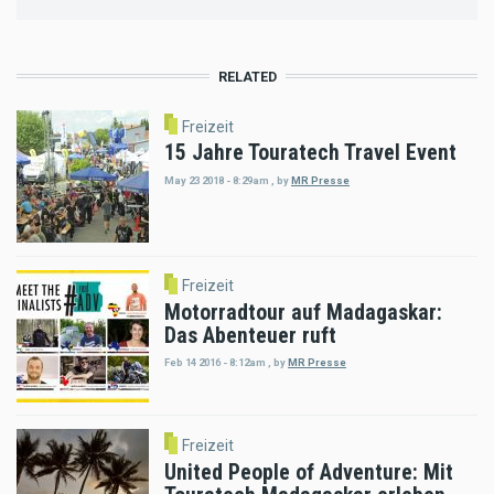
RELATED
Freizeit
15 Jahre Touratech Travel Event
May 23 2018 - 8:29am
,
by
MR Presse
Freizeit
Motorradtour auf Madagaskar:
Das Abenteuer ruft
Feb 14 2016 - 8:12am
,
by
MR Presse
Freizeit
United People of Adventure: Mit