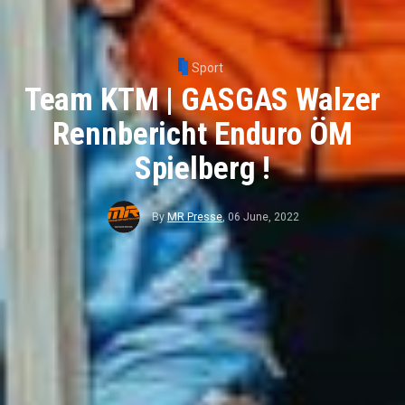
Sport
Team KTM | GASGAS Walzer
Rennbericht Enduro ÖM
Spielberg !
By
MR Presse
,
06 June, 2022