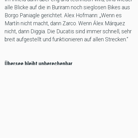
alle Blicke auf die in Buriram noch sieglosen Bikes aus
Borgo Paniagle gerichtet. Alex Hofmann: „Wenn es
Martín nicht macht, dann Zarco. Wenn Álex Márquez
nicht, dann Diggia. Die Ducatis sind immer schnell, sehr
breit aufgestellt und funktionieren auf allen Strecken.“
Übersee bleibt unberechenbar
Offen bleibt für den ServusTV-Experten nur die Frage,
ob KTM in Thailand dazwischenfunken kann. Die
weiteren Hersteller erwartet er nicht im Spitzenfeld.
„Wenn sie ihren Job gut machen, werden Pecco und
Jorge wieder um den Sieg fahren. Wir haben aber auch
gesehen, wie schnell sich alles ändern kann – wegen
des Wetters, der Reifen oder des Zeitplans. Und so
etwas passiert halt eher in Übersee.“