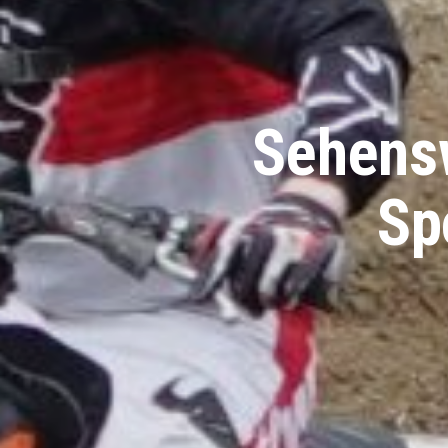
Sehens
Sp