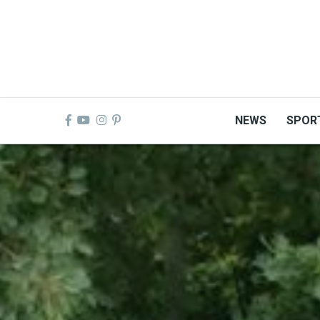
Skip
to
main
content
NEWS
SPOR