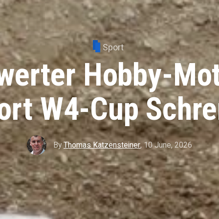
Sport
werter Hobby-Mot
ort W4-Cup Schr
By
Thomas Katzensteiner
,
10 June, 2026