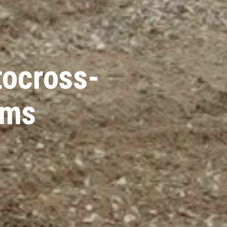
ocross-
ems