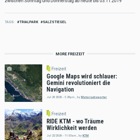
zwischen Sonntag und Donnerstag ab heute bis 03.11.2019
TAGS
TRIALPARK
SALZSTIEGEL
MORE FREIZEIT
Freizeit
Google Maps wird schlauer:
Gemini revolutioniert die
Navigation
Jul 24 2026 - 5:24pm
,
by
Motorradreporter
Freizeit
RIDE KTM - wo Träume
Wirklichkeit werden
Jul 22 2026 - 11:03am
,
by
KTM