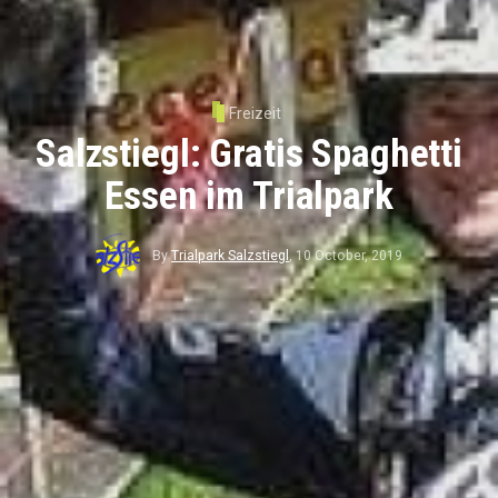
Freizeit
Salzstiegl: Gratis Spaghetti
Essen im Trialpark
By
Trialpark Salzstiegl
,
10 October, 2019