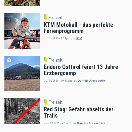
Freizeit
KTM Motohall - das perfekte
Ferienprogramm
Jul 15 2026 - 4:11pm
,
by
KTM
Freizeit
Enduro Osttirol feiert 13 Jahre
Erzbergcamp
Jul 02 2026 - 10:43am
,
by
Daniele Alessandro
Freizeit
Red Stag: Gefahr abseits der
Trails
Jun 12 2026 - 7:16pm
,
by
Daniele Alessandro