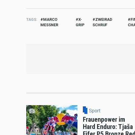
TAGS
MARCO
X-
ZWEIRAD
FI
MESSNER
GRIP
SCHRUF
CH
Sport
Frauenpower im
Hard Enduro: Tjaša
Fifer P5 Bronze Re