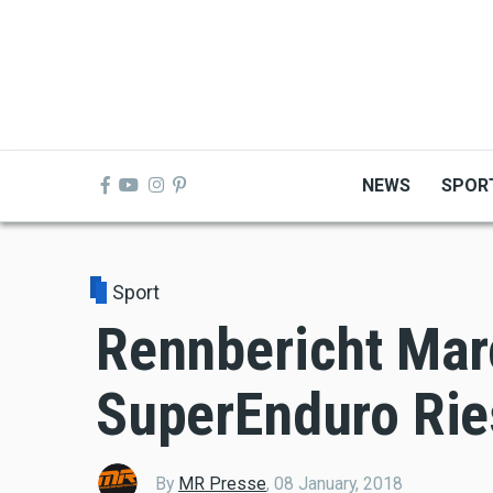
Skip
to
main
content
NEWS
SPOR
Sport
Rennbericht Ma
SuperEnduro Rie
By
MR Presse
,
08 January, 2018