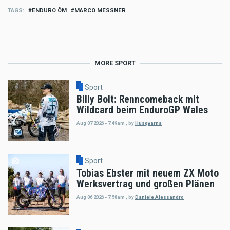
TAGS
ENDURO ÖM
MARCO MESSNER
MORE SPORT
Sport
Billy Bolt: Renncomeback mit
Wildcard beim EnduroGP Wales
Aug 07 2026 - 7:49am
,
by
Husqvarna
Sport
Tobias Ebster mit neuem ZX Moto
Werksvertrag und großen Plänen
Aug 06 2026 - 7:58am
,
by
Daniele Alessandro