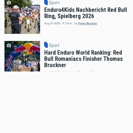
Sport
Enduro4Kids Nachbericht Red Bull
Ring, Spielberg 2026
Aug 05 2026 - 9:15am
,
by
Peter Bachler
Sport
Hard Enduro World Ranking: Red
Bull Romaniacs Finisher Thomas
Bruckner
Aug 05 2026 - 8:41am
,
by
Daniele Alessandro
Sport
Hard Enduro World Ranking:
Lorenz Steinkellner mit
Podiumsplatzierung bei Red Bull
Romaniacs
Aug 05 2026 - 8:24am
,
by
Daniele Alessandro