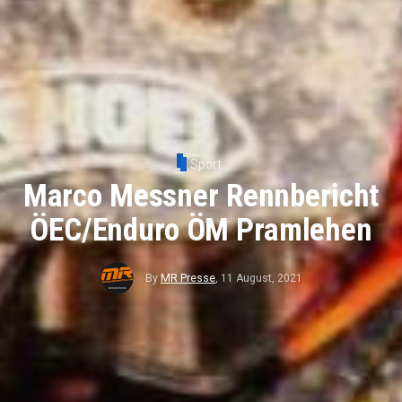
Sport
Marco Messner Rennbericht
ÖEC/Enduro ÖM Pramlehen
By
MR Presse
,
11 August, 2021