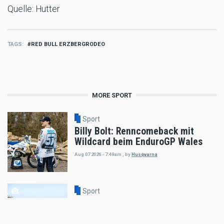
Quelle: Hutter
TAGS
RED BULL ERZBERGRODEO
MORE SPORT
Sport
Billy Bolt: Renncomeback mit
Wildcard beim EnduroGP Wales
Aug 07 2026 - 7:49am
,
by
Husqvarna
Sport
Tobias Ebster mit neuem ZX Moto
Werksvertrag und großen Plänen