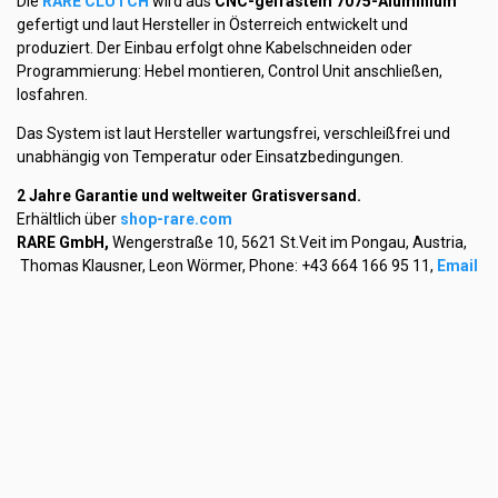
Die
RARE CLUTCH
wird aus
CNC-gefrästem 7075-Aluminium
gefertigt und laut Hersteller in Österreich entwickelt und
produziert. Der Einbau erfolgt ohne Kabelschneiden oder
Programmierung: Hebel montieren, Control Unit anschließen,
losfahren.
Das System ist laut Hersteller wartungsfrei, verschleißfrei und
unabhängig von Temperatur oder Einsatzbedingungen.
2 Jahre Garantie und weltweiter Gratisversand.
Erhältlich über
shop-rare.com
RARE GmbH,
Wengerstraße 10, 5621 St.Veit im Pongau, Austria,
Thomas Klausner, Leon Wörmer, Phone: +43 664 166 95 11,
Email
MR war mit den Gründern von RARE Clutch am Erzberg
unterwegs, um die Stark Varg mit der RARE Kupplung zu testen.
Ja, es handelt sich tatsächlich um eine Kupplung, die – wie aus
dem Rennsport gewohnt – sinnvoll und praxisgerecht eingesetzt
werden kann.
Unser Wunsch wäre zusätzlich eine Hinterradbremse direkt am