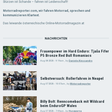
Stürzen ist Schande – fahren ist Leidenschaft!
Motorradreporter.com, wir fahren Motorrad, sprechen und
kommunizieren Klartext.
Das leiwande österreichische Online-Motorradmagazin.at
NACHRICHTEN
Frauenpower im Hard Enduro: Tjaša Fifer
P5 Bronze Red Bull Romaniacs
Aug 08 2026 - 9:19am
,
by
Daniele Alessandro
Selbstversuch: Rollerfahren in Neapel
Aug 07 2026 - 10:07am
,
by
Motorradreporter
Billy Bolt: Renncomeback mit Wildcard
beim EnduroGP Wales
Aug 07 2026 - 7:49am
,
by
Husqvarna