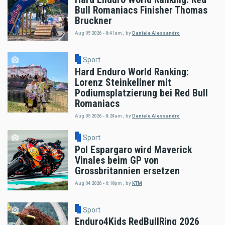
Bull Romaniacs Finisher Thomas
Bruckner
Aug 05 2026 - 8:41am
,
by
Daniele Alessandro
Sport
Hard Enduro World Ranking:
Lorenz Steinkellner mit
Podiumsplatzierung bei Red Bull
Romaniacs
Aug 05 2026 - 8:24am
,
by
Daniele Alessandro
Sport
Pol Espargaro wird Maverick
Vinales beim GP von
Grossbritannien ersetzen
Aug 04 2026 - 6:18pm
,
by
KTM
Sport
Enduro4Kids RedBullRing 2026