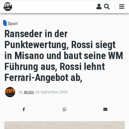
Skip
to
main
content
Sport
Ranseder in der
Punktewertung, Rossi siegt
in Misano und baut seine WM
Führung aus, Rossi lehnt
Ferrari-Angebot ab,
By
Archiv
,
06 September, 2009