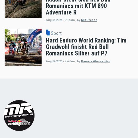
Romaniacs mit KTM 890
Adventure R
Aug 04 2026 - 9:15am
,
by
MR Presse
Sport
Hard Enduro World Ranking: Tim
Gradwohl finisht Red Bull
Romaniacs Silber auf P7
Aug 04 2026 - 8:47am
,
by
Daniele Alessandro
Load
More