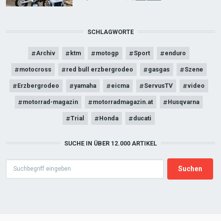
SCHLAGWORTE
Archiv
ktm
motogp
Sport
enduro
motocross
red bull erzbergrodeo
gasgas
Szene
Erzbergrodeo
yamaha
eicma
ServusTV
video
motorrad-magazin
motorradmagazin.at
Husqvarna
Trial
Honda
ducati
SUCHE IN ÜBER 12.000 ARTIKEL
Search