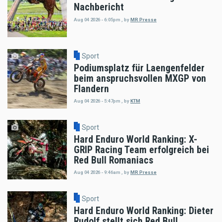
Nachbericht
Aug 04 2026 - 6:05pm
,
by
MR Presse
Sport
Podiumsplatz für Laengenfelder
beim anspruchsvollen MXGP von
Flandern
Aug 04 2026 - 5:47pm
,
by
KTM
Sport
Hard Enduro World Ranking: X-
GRIP Racing Team erfolgreich bei
Red Bull Romaniacs
Aug 04 2026 - 9:46am
,
by
MR Presse
Sport
Hard Enduro World Ranking: Dieter
Rudolf stellt sich Red Bull