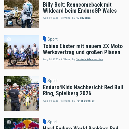
Billy Bolt: Renncomeback mit
Wildcard beim EnduroGP Wales
Aug 07 2026 - 7:49am
,
by
Husqvarna
Sport
Tobias Ebster mit neuem ZX Moto
Werksvertrag und großen Plänen
Aug 06 2026 - 7:58am
,
by
Daniele Alessandro
Sport
Enduro4Kids Nachbericht Red Bull
Ring, Spielberg 2026
Aug 05 2026 - 9:15am
,
by
Peter Bachler
Sport
Hard Enduro World Ranking: Red