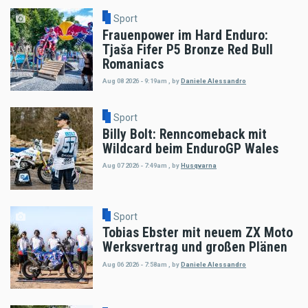
Sport
Frauenpower im Hard Enduro:
Tjaša Fifer P5 Bronze Red Bull
Romaniacs
Aug 08 2026 - 9:19am
,
by
Daniele Alessandro
Sport
Billy Bolt: Renncomeback mit
Wildcard beim EnduroGP Wales
Aug 07 2026 - 7:49am
,
by
Husqvarna
Sport
Tobias Ebster mit neuem ZX Moto
Werksvertrag und großen Plänen
Aug 06 2026 - 7:58am
,
by
Daniele Alessandro