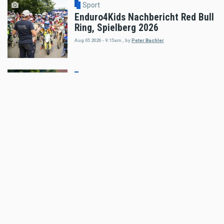
Sport
Enduro4Kids Nachbericht Red Bull
Ring, Spielberg 2026
Aug 05 2026 - 9:15am
,
by
Peter Bachler
Sport
Hard Enduro World Ranking: Red
Bull Romaniacs Finisher Thomas
Bruckner
Aug 05 2026 - 8:41am
,
by
Daniele Alessandro
Sport
Hard Enduro World Ranking:
Lorenz Steinkellner mit
Podiumsplatzierung bei Red Bull
Romaniacs
Aug 05 2026 - 8:24am
,
by
Daniele Alessandro