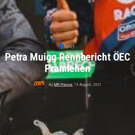
Sport
Petra Muigg Rennbericht ÖEC
Pramlehen
By
MR Presse
,
13 August, 2021