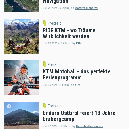
Navigation
Jul 24 2026 - 5:24pm
,
by
Motorradreporter
Freizeit
RIDE KTM - wo Träume
Wirklichkeit werden
Jul 22 2026 - 11:03am
,
by
KTM
Freizeit
KTM Motohall - das perfekte
Ferienprogramm
Jul 15 2026 - 4:11pm
,
by
KTM
Freizeit
Enduro Osttirol feiert 13 Jahre
Erzbergcamp
Jul 02 2026 - 10:43am
,
by
Daniele Alessandro