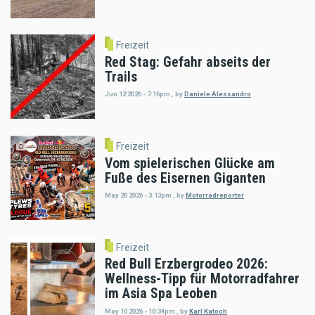
Freizeit
Red Stag: Gefahr abseits der
Trails
Jun 12 2026 - 7:16pm
,
by
Daniele Alessandro
Freizeit
Vom spielerischen Glücke am
Fuße des Eisernen Giganten
May 20 2026 - 3:13pm
,
by
Motorradreporter
Freizeit
Red Bull Erzbergrodeo 2026:
Wellness-Tipp für Motorradfahrer
im Asia Spa Leoben
May 10 2026 - 10:34pm
,
by
Karl Katoch