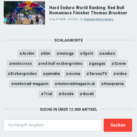
Hard Enduro World Ranking: Red Bull
Romaniacs Finisher Thomas Bruckner
Aug 05 2026 - 8:41am
,
by
Daniele Alessandro
SCHLAGWORTE
Archiv
ktm
motogp
Sport
enduro
motocross
red bull erzbergrodeo
gasgas
Szene
Erzbergrodeo
yamaha
eicma
ServusTV
video
motorrad-magazin
motorradmagazin.at
Husqvarna
Trial
Honda
ducati
SUCHE IN ÜBER 12.000 ARTIKEL
Search