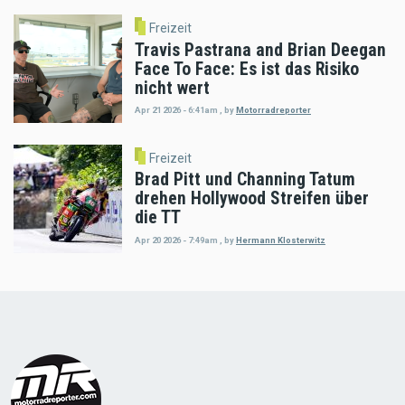
Freizeit
Travis Pastrana and Brian Deegan
Face To Face: Es ist das Risiko
nicht wert
Apr 21 2026 - 6:41am
,
by
Motorradreporter
Freizeit
Brad Pitt und Channing Tatum
drehen Hollywood Streifen über
die TT
Apr 20 2026 - 7:49am
,
by
Hermann Klosterwitz
Load
More