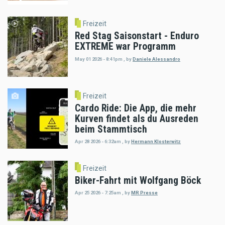
Freizeit
Red Stag Saisonstart - Enduro
EXTREME war Programm
May 01 2026 - 8:41pm
,
by
Daniele Alessandro
Freizeit
Cardo Ride: Die App, die mehr
Kurven findet als du Ausreden
beim Stammtisch
Apr 28 2026 - 6:32am
,
by
Hermann Klosterwitz
Freizeit
Biker-Fahrt mit Wolfgang Böck
Apr 25 2026 - 7:25am
,
by
MR Presse