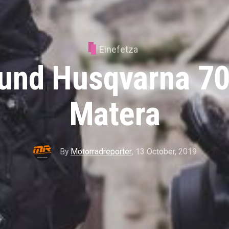
Einefetza
und Husqvarna 70
Matera
By
Motorradreporter
,
13 October, 2019