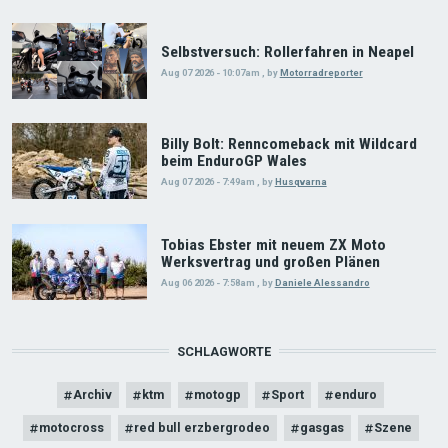
Selbstversuch: Rollerfahren in Neapel
Aug 07 2026 - 10:07am
,
by
Motorradreporter
Billy Bolt: Renncomeback mit Wildcard
beim EnduroGP Wales
Aug 07 2026 - 7:49am
,
by
Husqvarna
Tobias Ebster mit neuem ZX Moto
Werksvertrag und großen Plänen
Aug 06 2026 - 7:58am
,
by
Daniele Alessandro
SCHLAGWORTE
Archiv
ktm
motogp
Sport
enduro
motocross
red bull erzbergrodeo
gasgas
Szene