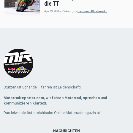
die TT
Apr 20 2026 - 7:49am
,
by
Hermann Klosterwitz
Load
More
Stürzen ist Schande – fahren ist Leidenschaft!
Motorradreporter.com, wir fahren Motorrad, sprechen und
kommunizieren Klartext.
Das leiwande österreichische Online-Motorradmagazin.at
NACHRICHTEN