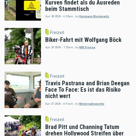
Kurven findet als du Ausreden
beim Stammtisch
Apr 28 2026 - 6:32am
,
by
Hermann Klosterwitz
Freizeit
Biker-Fahrt mit Wolfgang Böck
Apr 25 2026 - 7:25am
,
by
MR Presse
Freizeit
Travis Pastrana and Brian Deegan
Face To Face: Es ist das Risiko
nicht wert
Apr 21 2026 - 6:41am
,
by
Motorradreporter
Freizeit
Brad Pitt und Channing Tatum
drehen Hollywood Streifen über