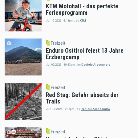
KTM Motohall - das perfekte
Ferienprogramm
Jul 15 2026 - 4:11pm
,
by
KTM
Freizeit
Enduro Osttirol feiert 13 Jahre
Erzbergcamp
Jul 02 2026 - 10:43am
,
by
Daniele Alessandro
Freizeit
Red Stag: Gefahr abseits der
Trails
Jun 12 2026 - 7:16pm
,
by
Daniele Alessandro
Freizeit