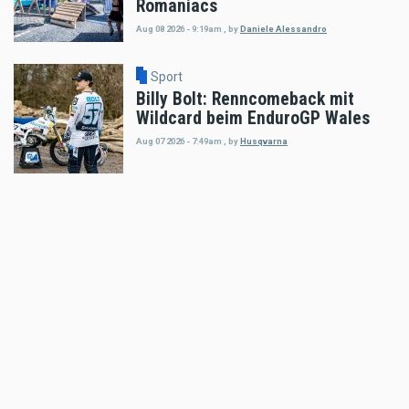
Romaniacs
Aug 08 2026 - 9:19am
,
by
Daniele Alessandro
Sport
Billy Bolt: Renncomeback mit
Wildcard beim EnduroGP Wales
Aug 07 2026 - 7:49am
,
by
Husqvarna
Sport
Tobias Ebster mit neuem ZX Moto
Werksvertrag und großen Plänen
Aug 06 2026 - 7:58am
,
by
Daniele Alessandro
Sport
Enduro4Kids Nachbericht Red Bull
Ring, Spielberg 2026
Aug 05 2026 - 9:15am
,
by
Peter Bachler