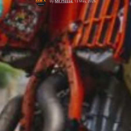
By
MR Presse
,
13 May, 2026