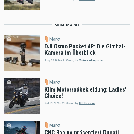
MORE MARKT
Markt
DJI Osmo Pocket 4P: Die Gimbal-
Kamera im Überblick
Aug 03 2026 - 9:37am
,
by
Motorradreporter
Markt
Klim Motorradbekleidung: Ladies'
Choice!
Jul 31 2026 - 11:23am
,
by
MR Presse
Markt
CNC Racing präsentiert Ducati