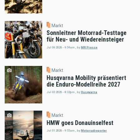
Markt
Sonnleitner Motorrad-Testtage
für Neu- und Wiedereinsteiger
Jul 06 2026 - 9:54am
,
by
MR Presse
Markt
Husqvarna Mobility präsentiert
die Enduro-Modellreihe 2027
Jul 03 2026 - 8:32pm
,
by
Husqvarna
Markt
HMW goes Donauinselfest
Jul 01 2026 - 9:55am
,
by
Motorradreporter