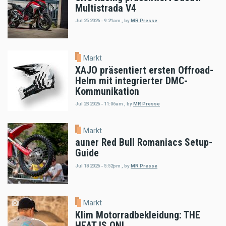
Multistrada V4
Jul 25 2026 - 9:21am
,
by
MR Presse
Markt
XAJO präsentiert ersten Offroad-
Helm mit integrierter DMC-
Kommunikation
Jul 23 2026 - 11:06am
,
by
MR Presse
Markt
auner Red Bull Romaniacs Setup-
Guide
Jul 18 2026 - 5:52pm
,
by
MR Presse
Markt
Klim Motorradbekleidung: THE
HEAT IS ON!