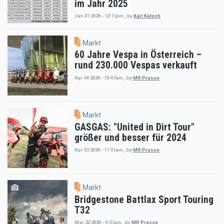
im Jahr 2025
Jan 01 2026 - 12:11pm
,
by
Karl Katoch
Markt
60 Jahre Vespa in Österreich –
rund 230.000 Vespas verkauft
Apr 04 2024 - 10:47am
,
by
MR Presse
Markt
GASGAS: "United in Dirt Tour"
größer und besser für 2024
Apr 03 2024 - 11:01am
,
by
MR Presse
Markt
Bridgestone Battlax Sport Touring
T32
Mar 22 2024 - 9:31am
,
by
MR Presse