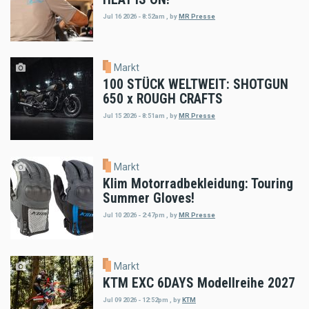
Jul 16 2026 - 8:52am
,
by
MR Presse
Markt
100 STÜCK WELTWEIT: SHOTGUN
650 x ROUGH CRAFTS
Jul 15 2026 - 8:51am
,
by
MR Presse
Markt
Klim Motorradbekleidung: Touring
Summer Gloves!
Jul 10 2026 - 2:47pm
,
by
MR Presse
Markt
KTM EXC 6DAYS Modellreihe 2027
Jul 09 2026 - 12:52pm
,
by
KTM