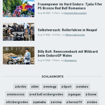
Frauenpower im Hard Enduro: Tjaša Fifer
P5 Bronze Red Bull Romaniacs
Aug 08 2026 - 9:19am
,
by
Daniele Alessandro
Selbstversuch: Rollerfahren in Neapel
Aug 07 2026 - 10:07am
,
by
Motorradreporter
Billy Bolt: Renncomeback mit Wildcard
beim EnduroGP Wales
Aug 07 2026 - 7:49am
,
by
Husqvarna
SCHLAGWORTE
Archiv
ktm
motogp
Sport
enduro
motocross
red bull erzbergrodeo
gasgas
Szene
Erzbergrodeo
yamaha
eicma
ServusTV
video