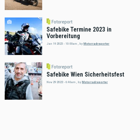
Fotoreport
Safebike Termine 2023 in
Vorbereitung
Jan 19 2023 - 10:00am
,
by
Motorradreporter
Fotoreport
Safebike Wien Sicherheitsfest
Nov 29 2022 - 6:46am
,
by
Motorradreporter
Fotoreport
Aus dem Archiv: Erzbergrodeo
Ergebnisse 2002
Nov 21 2022 - 7:01am
,
by
Erzbergrodeo