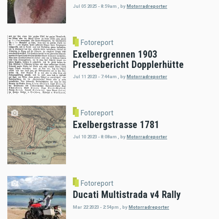
Jul 05 2025 - 8:59am
,
by
Motorradreporter
Fotoreport
Exelbergrennen 1903
Pressebericht Dopplerhütte
Jul 11 2023 - 7:44am
,
by
Motorradreporter
Fotoreport
Exelbergstrasse 1781
Jul 10 2023 - 8:08am
,
by
Motorradreporter
Fotoreport
Ducati Multistrada v4 Rally
Mar 22 2023 - 2:54pm
,
by
Motorradreporter