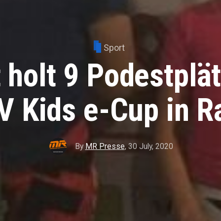
Sport
at holt 9 Podestplä
 Kids e-Cup in R
By
MR Presse
,
30 July, 2020