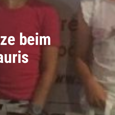
tze beim
auris