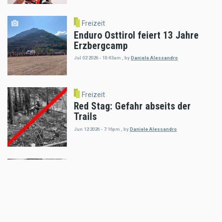
Freizeit
Enduro Osttirol feiert 13 Jahre
Erzbergcamp
Jul 02 2026 - 10:43am
,
by
Daniele Alessandro
Freizeit
Red Stag: Gefahr abseits der
Trails
Jun 12 2026 - 7:16pm
,
by
Daniele Alessandro
Freizeit
Vom spielerischen Glücke am
Fuße des Eisernen Giganten
May 20 2026 - 3:13pm
,
by
Motorradreporter