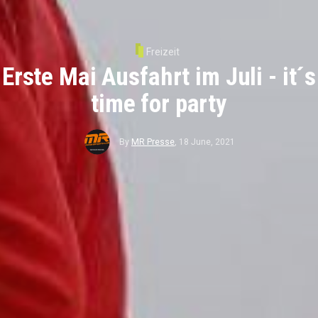
Freizeit
Erste Mai Ausfahrt im Juli - it´s
time for party
By
MR Presse
,
18 June, 2021