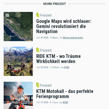
MORE FREIZEIT
Freizeit
Google Maps wird schlauer:
Gemini revolutioniert die
Navigation
Jul 24 2026 - 5:24pm
,
by
Motorradreporter
Freizeit
RIDE KTM - wo Träume
Wirklichkeit werden
Jul 22 2026 - 11:03am
,
by
KTM
Freizeit
KTM Motohall - das perfekte
Ferienprogramm
Jul 15 2026 - 4:11pm
,
by
KTM