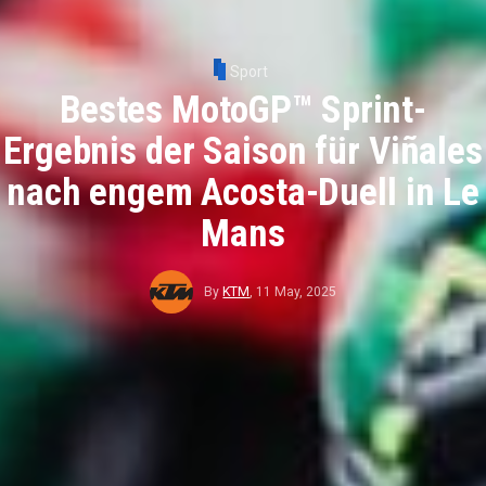
Sport
Bestes MotoGP™ Sprint-
Ergebnis der Saison für Viñales
nach engem Acosta-Duell in Le
Mans
By
KTM
,
11 May, 2025