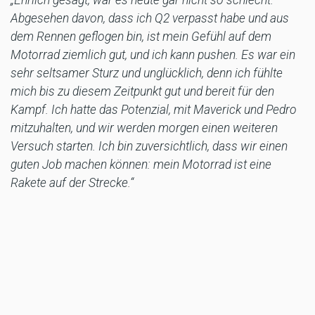
„Ehrlich gesagt, war es heute gar nicht so schlecht.
Abgesehen davon, dass ich Q2 verpasst habe und aus
dem Rennen geflogen bin, ist mein Gefühl auf dem
Motorrad ziemlich gut, und ich kann pushen. Es war ein
sehr seltsamer Sturz und unglücklich, denn ich fühlte
mich bis zu diesem Zeitpunkt gut und bereit für den
Kampf. Ich hatte das Potenzial, mit Maverick und Pedro
mitzuhalten, und wir werden morgen einen weiteren
Versuch starten. Ich bin zuversichtlich, dass wir einen
guten Job machen können: mein Motorrad ist eine
Rakete auf der Strecke.“
Aki Ajo, Red Bull KTM Factory Racing Team Manager:
„Trotz der Stürze von Pedro und Brad heute können wir
diesem Grand Prix viel Positives abgewinnen, so wie wir
es bei jeder Runde und bei diesem schwierigen
Saisonstart erlebt haben. Natürlich wollen wir, dass alle
unsere Fahrer das Rennen beenden, aber wir halten den