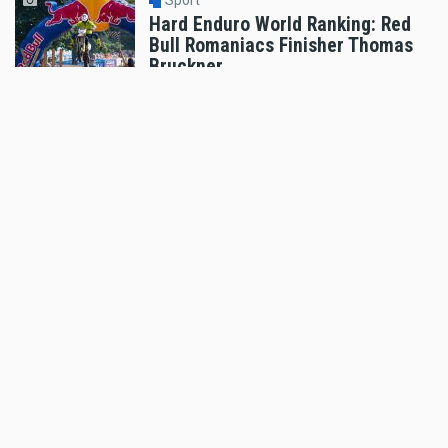
Hard Enduro World Ranking: Red
Bull Romaniacs Finisher Thomas
Bruckner
Aug 05 2026 - 8:41am
,
by
Daniele Alessandro
Sport
Hard Enduro World Ranking:
Lorenz Steinkellner mit
Podiumsplatzierung bei Red Bull
Romaniacs
Aug 05 2026 - 8:24am
,
by
Daniele Alessandro
Sport
Pol Espargaro wird Maverick
Vinales beim GP von
Grossbritannien ersetzen
Aug 04 2026 - 6:18pm
,
by
KTM
Sport