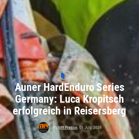
Sport
Auner HardEnduro Series
Germany: Luca Kropitsch
erfolgreich in Reisersberg
By
MR Presse
,
01 July, 2026