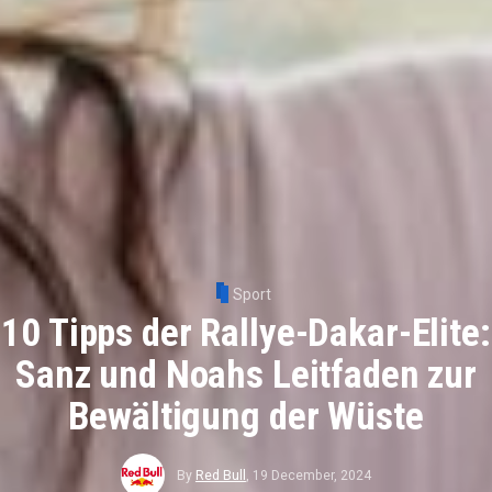
Sport
10 Tipps der Rallye-Dakar-Elite:
Sanz und Noahs Leitfaden zur
Bewältigung der Wüste
By
Red Bull
,
19 December, 2024