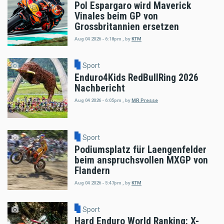
Pol Espargaro wird Maverick
Vinales beim GP von
Grossbritannien ersetzen
Aug 04 2026 - 6:18pm
,
by
KTM
Sport
Enduro4Kids RedBullRing 2026
Nachbericht
Aug 04 2026 - 6:05pm
,
by
MR Presse
Sport
Podiumsplatz für Laengenfelder
beim anspruchsvollen MXGP von
Flandern
Aug 04 2026 - 5:47pm
,
by
KTM
Sport
Hard Enduro World Ranking: X-