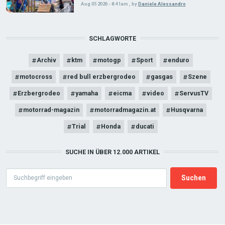
Aug 05 2026 - 8:41am
,
by
Daniele Alessandro
SCHLAGWORTE
Archiv
ktm
motogp
Sport
enduro
motocross
red bull erzbergrodeo
gasgas
Szene
Erzbergrodeo
yamaha
eicma
video
ServusTV
motorrad-magazin
motorradmagazin.at
Husqvarna
Trial
Honda
ducati
SUCHE IN ÜBER 12.000 ARTIKEL
Search