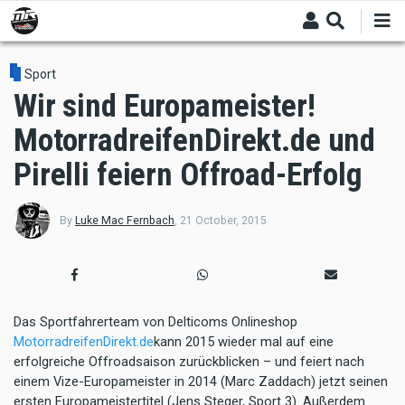
Skip
to
main
content
Sport
Wir sind Europameister!
MotorradreifenDirekt.de und
Pirelli feiern Offroad-Erfolg
By
Luke Mac Fernbach
,
21 October, 2015
Das S
portfahrerteam von D
elticoms Onlineshop
MotorradreifenDirekt.de
kann 2015 wieder mal auf eine
erfolgreiche Offroadsaison zurückblicken – und feiert nach
einem Vize-Europameister in 2014 (Marc Zaddach) jetzt seinen
ersten Europameistertitel (Jens Steger, Sport 3). Außerdem