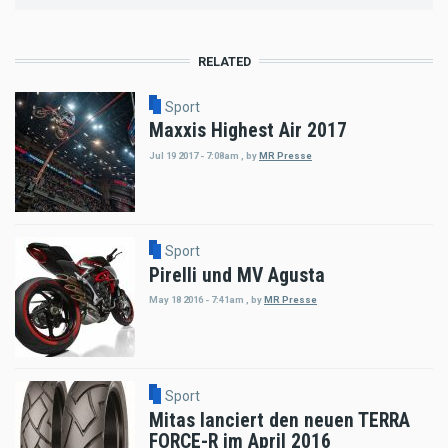
RELATED
Sport
Maxxis Highest Air 2017
Jul 19 2017 - 7:08am
,
by
MR Presse
Sport
Pirelli und MV Agusta
May 18 2016 - 7:41am
,
by
MR Presse
Sport
Mitas lanciert den neuen TERRA
FORCE-R im April 2016