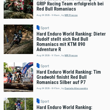
GRIP Racing Team erfolgreich bei
Red Bull Romaniacs
Aug 04 2026 - 9:46am
,
by
MR Presse
Sport
Hard Enduro World Ranking: Dieter
Rudolf stellt sich Red Bull
Romaniacs mit KTM 890
Adventure R
Aug 04 2026 - 9:15am
,
by
MR Presse
Sport
Hard Enduro World Ranking: Tim
Gradwohl finisht Red Bull
Romaniacs Silber auf P7
Aug 04 2026 - 8:47am
,
by
Daniele Alessandro
Sport
Hard Enduro World Ranking: