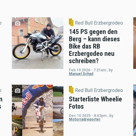
o
Red Bull Erzbergrodeo
145 PS gegen den
Berg – kann dieses
Bike das RB
Erzbergodeo neu
schreiben?
Feb 19 2026 - 7:21am
,
by
Manuel Schad
o
Red Bull Erzbergrodeo
n
Starterliste Wheelie
s
Fotos
Dec 10 2025 - 8:43pm
,
by
Motorradreporter