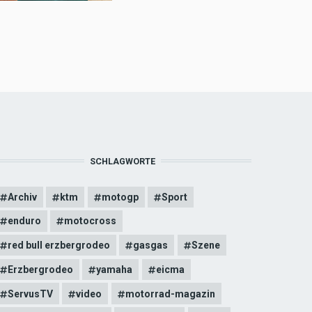
SCHLAGWORTE
Archiv
ktm
motogp
Sport
enduro
motocross
red bull erzbergrodeo
gasgas
Szene
Erzbergrodeo
yamaha
eicma
ServusTV
video
motorrad-magazin