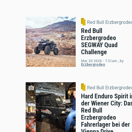
Red Bull Erzbergrode
Red Bull
Erzbergrodeo
SEGWAY Quad
Challenge
Mar 20 2026 - 7:21am
,
by
Erzbergrodeo
Red Bull Erzbergrode
Hard Enduro Spirit i
der Wiener City: Da
Red Bull
Erzbergrodeo
Fahrerlager bei der
Vienna Drive