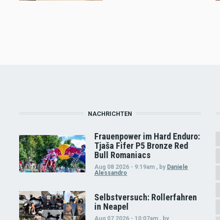
NACHRICHTEN
Frauenpower im Hard Enduro:
Tjaša Fifer P5 Bronze Red
Bull Romaniacs
Aug 08 2026 - 9:19am
,
by
Daniele
Alessandro
Selbstversuch: Rollerfahren
in Neapel
Aug 07 2026 - 10:07am
,
by