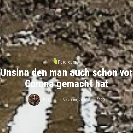
Fotoreport
Unsinn den man auch schon vor
Corona gemacht hat
By
Michael Alschner
,
20 March, 2020