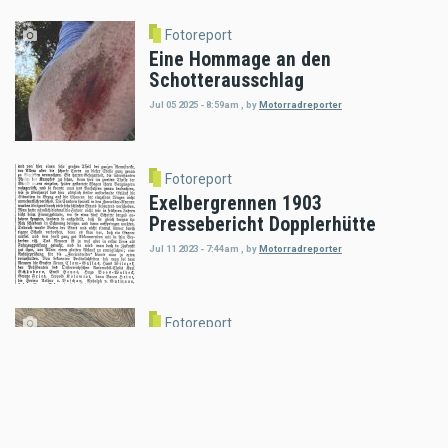
Fotoreport
Eine Hommage an den
Schotterausschlag
Jul 05 2025 - 8:59am
,
by
Motorradreporter
Fotoreport
Exelbergrennen 1903
Pressebericht Dopplerhütte
Jul 11 2023 - 7:44am
,
by
Motorradreporter
Fotoreport
Exelbergstrasse 1781
Jul 10 2023 - 8:08am
,
by
Motorradreporter