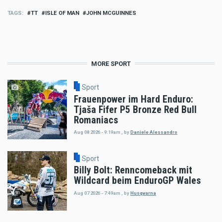
TAGS
TT
ISLE OF MAN
JOHN MCGUINNES
MORE SPORT
Sport
Frauenpower im Hard Enduro:
Tjaša Fifer P5 Bronze Red Bull
Romaniacs
Aug 08 2026 - 9:19am
,
by
Daniele Alessandro
Sport
Billy Bolt: Renncomeback mit
Wildcard beim EnduroGP Wales
Aug 07 2026 - 7:49am
,
by
Husqvarna