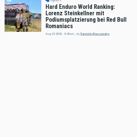
Hard Enduro World Ranking:
Lorenz Steinkellner mit
Podiumsplatzierung bei Red Bull
Romaniacs
Aug 05 2026 - 8:24am
,
by
Daniele Alessandro
Sport
Pol Espargaro wird Maverick
Vinales beim GP von
Grossbritannien ersetzen
Aug 04 2026 - 6:18pm
,
by
KTM
Sport
Enduro4Kids RedBullRing 2026
Nachbericht
Aug 04 2026 - 6:05pm
,
by
MR Presse
Sport