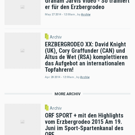
Graham Jarvis Video - So trainiert
er für den Erzbergrodeo
May 27 2014 - 12:00am
,
by
Archiv
Archiv
ERZBERGRODEO XX: David Knight
(UK), Cory Graffunder (CAN) und
Altus de Wet (RSA) komplettieren
das Aufgebot an internationalen
Topfahrern!
Apr 28 2014 - 12:00am
,
by
Archiv
MORE ARCHIV
Archiv
ORF SPORT + mit den Highlights
vom Erzbergrodeo 2015 Am 19.
Juni im Sport-Spartenkanal des
ORF