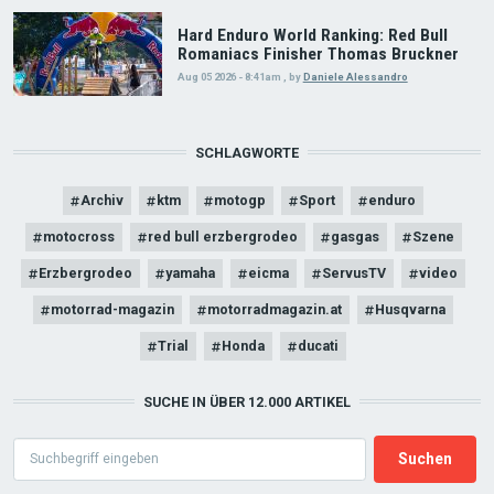
Hard Enduro World Ranking: Red Bull
Romaniacs Finisher Thomas Bruckner
Aug 05 2026 - 8:41am
,
by
Daniele Alessandro
SCHLAGWORTE
Archiv
ktm
motogp
Sport
enduro
motocross
red bull erzbergrodeo
gasgas
Szene
Erzbergrodeo
yamaha
eicma
ServusTV
video
motorrad-magazin
motorradmagazin.at
Husqvarna
Trial
Honda
ducati
SUCHE IN ÜBER 12.000 ARTIKEL
Search