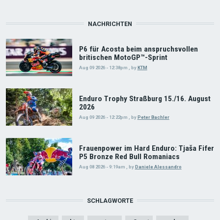
NACHRICHTEN
P6 für Acosta beim anspruchsvollen
britischen MotoGP™-Sprint
Aug 09 2026 - 12:38pm
,
by
KTM
Enduro Trophy Straßburg 15./16. August
2026
Aug 09 2026 - 12:22pm
,
by
Peter Bachler
Frauenpower im Hard Enduro: Tjaša Fifer
P5 Bronze Red Bull Romaniacs
Aug 08 2026 - 9:19am
,
by
Daniele Alessandro
SCHLAGWORTE