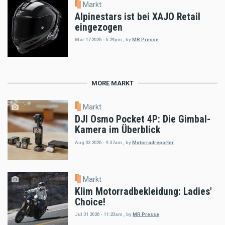
Markt
Alpinestars ist bei XAJO Retail
eingezogen
Mar 17 2026 - 6:24pm
,
by
MR Presse
MORE MARKT
Markt
DJI Osmo Pocket 4P: Die Gimbal-
Kamera im Überblick
Aug 03 2026 - 9:37am
,
by
Motorradreporter
Markt
Klim Motorradbekleidung: Ladies'
Choice!
Jul 31 2026 - 11:23am
,
by
MR Presse