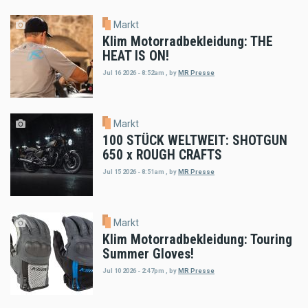
Markt
Klim Motorradbekleidung: THE
HEAT IS ON!
Jul 16 2026 - 8:52am
,
by
MR Presse
Markt
100 STÜCK WELTWEIT: SHOTGUN
650 x ROUGH CRAFTS
Jul 15 2026 - 8:51am
,
by
MR Presse
Markt
Klim Motorradbekleidung: Touring
Summer Gloves!
Jul 10 2026 - 2:47pm
,
by
MR Presse