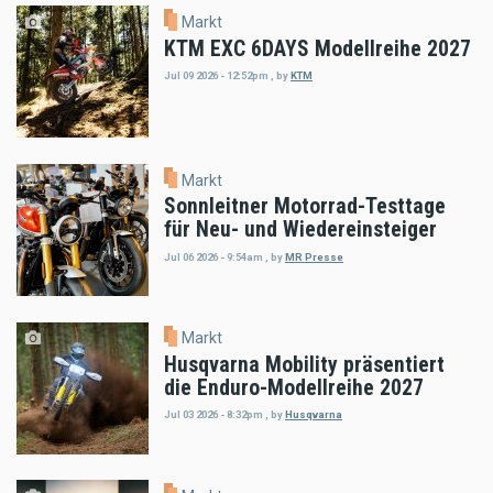
Markt
KTM EXC 6DAYS Modellreihe 2027
Jul 09 2026 - 12:52pm
,
by
KTM
Markt
Sonnleitner Motorrad-Testtage
für Neu- und Wiedereinsteiger
Jul 06 2026 - 9:54am
,
by
MR Presse
Markt
Husqvarna Mobility präsentiert
die Enduro-Modellreihe 2027
Jul 03 2026 - 8:32pm
,
by
Husqvarna