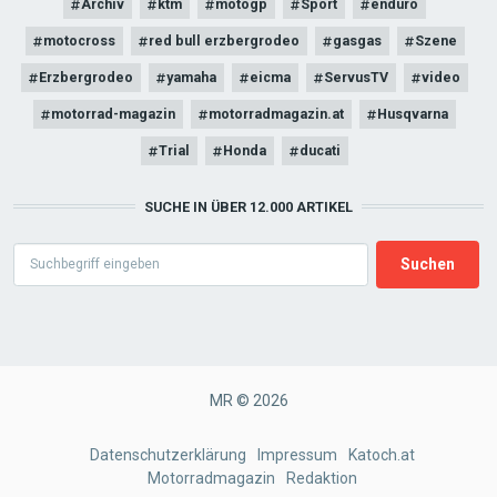
Archiv
ktm
motogp
Sport
enduro
motocross
red bull erzbergrodeo
gasgas
Szene
Erzbergrodeo
yamaha
eicma
ServusTV
video
motorrad-magazin
motorradmagazin.at
Husqvarna
Trial
Honda
ducati
SUCHE IN ÜBER 12.000 ARTIKEL
Search
MR © 2026
FOOTER
Datenschutzerklärung
Impressum
Katoch.at
Motorradmagazin
Redaktion