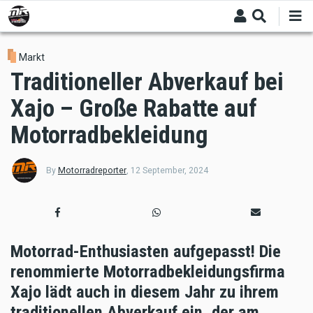
Skip
to
main
content
Markt
Traditioneller Abverkauf bei
Xajo – Große Rabatte auf
Motorradbekleidung
By
Motorradreporter
,
12 September, 2024
Motorrad-Enthusiasten aufgepasst! Die
renommierte Motorradbekleidungsfirma
Xajo lädt auch in diesem Jahr zu ihrem
traditionellen Abverkauf ein, der am