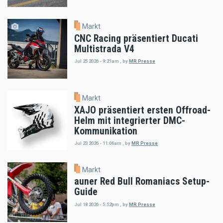
Markt
CNC Racing präsentiert Ducati
Multistrada V4
Jul 25 2026 - 9:21am
,
by
MR Presse
Markt
XAJO präsentiert ersten Offroad-
Helm mit integrierter DMC-
Kommunikation
Jul 23 2026 - 11:06am
,
by
MR Presse
Markt
auner Red Bull Romaniacs Setup-
Guide
Jul 18 2026 - 5:52pm
,
by
MR Presse