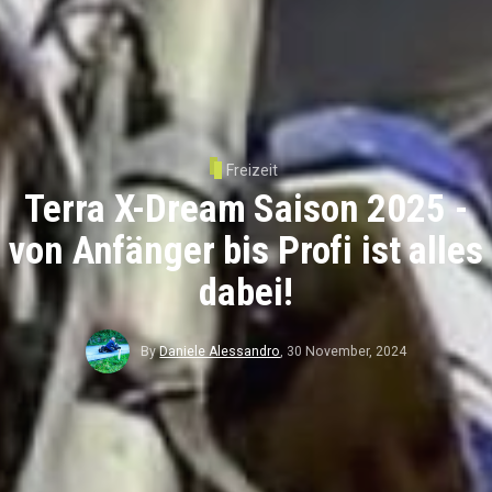
Freizeit
Terra X-Dream Saison 2025 -
von Anfänger bis Profi ist alles
dabei!
By
Daniele Alessandro
,
30 November, 2024