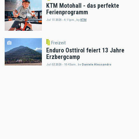
KTM Motohall - das perfekte
Ferienprogramm
Jul 15 2026 - 4:11pm
,
by
KTM
Freizeit
Enduro Osttirol feiert 13 Jahre
Erzbergcamp
Jul 02 2026 - 10:43am
,
by
Daniele Alessandro
Freizeit
Red Stag: Gefahr abseits der
Trails
Jun 12 2026 - 7:16pm
,
by
Daniele Alessandro
Freizeit