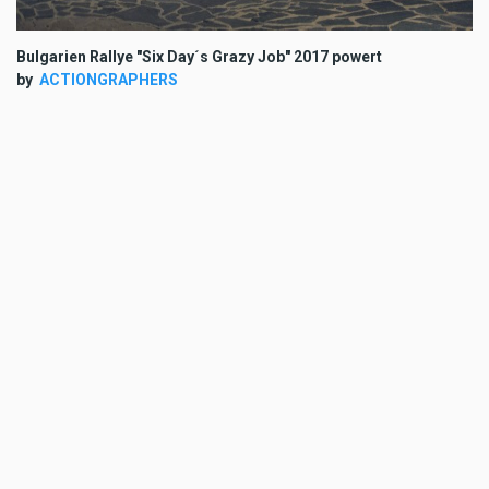
Bulgarien Rallye "Six Day´s Grazy Job" 2017 powert
by
ACTIONGRAPHERS
MR/KK
TAGS
SZENE
ACTIONGRAPHERS
KATOCH
MORE EINEFETZA
Einefetza
Testbericht: BMW R 1300R -
Transformer 2026?!
Jul 15 2026 - 9:08am
,
by
Cimple Moritz