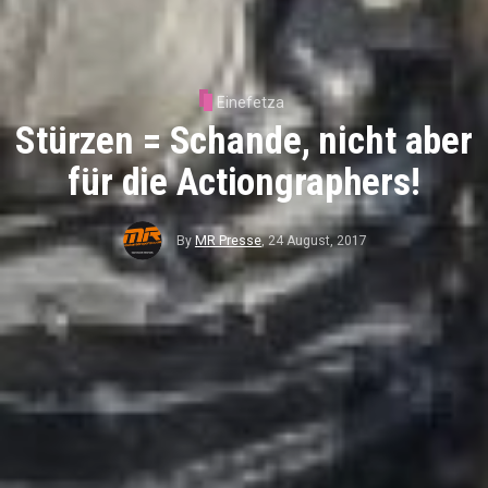
Einefetza
Stürzen = Schande, nicht aber
für die Actiongraphers!
By
MR Presse
,
24 August, 2017