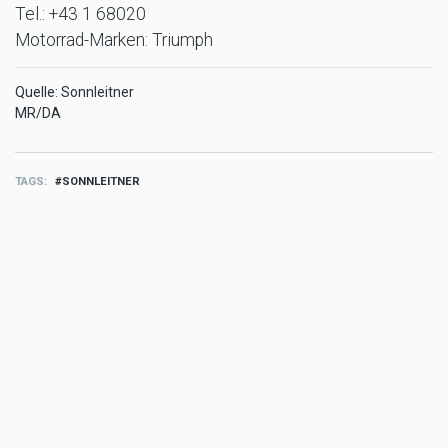
Tel.: +43 1 68020
Motorrad-Marken: Triumph
Quelle: Sonnleitner
MR/DA
TAGS
SONNLEITNER
MORE MARKT
Markt
DJI Osmo Pocket 4P: Die Gimbal-
Kamera im Überblick
Aug 03 2026 - 9:37am
,
by
Motorradreporter