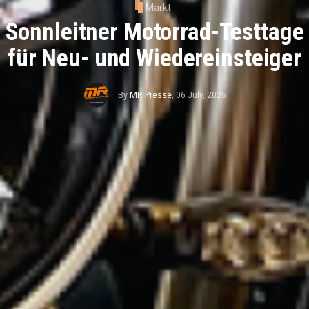
Markt
Sonnleitner Motorrad-Testtage
für Neu- und Wiedereinsteiger
By
MR Presse
,
06 July, 2026