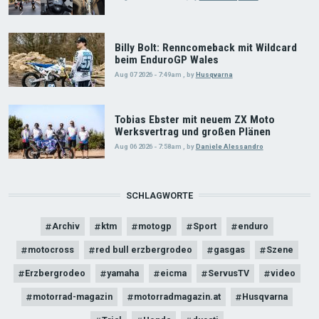
Billy Bolt: Renncomeback mit Wildcard
beim EnduroGP Wales
Aug 07 2026 - 7:49am
,
by
Husqvarna
Tobias Ebster mit neuem ZX Moto
Werksvertrag und großen Plänen
Aug 06 2026 - 7:58am
,
by
Daniele Alessandro
SCHLAGWORTE
Archiv
ktm
motogp
Sport
enduro
motocross
red bull erzbergrodeo
gasgas
Szene
Erzbergrodeo
yamaha
eicma
ServusTV
video
motorrad-magazin
motorradmagazin.at
Husqvarna