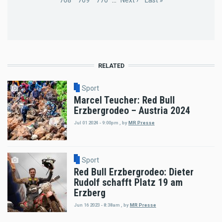
Page
768
Page
769
Page
770
…
Next
Next ›
Last
Last »
page
page
RELATED
Sport
Marcel Teucher: Red Bull
Erzbergrodeo – Austria 2024
Jul 01 2024 - 9:00pm
,
by
MR Presse
Sport
Red Bull Erzbergrodeo: Dieter
Rudolf schafft Platz 19 am
Erzberg
Jun 16 2023 - 8:38am
,
by
MR Presse