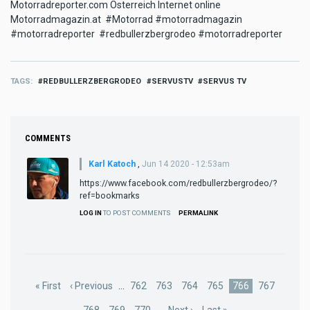
Motorradreporter.com Österreich Internet online
Motorradmagazin.at #Motorrad #motorradmagazin
#motorradreporter #redbullerzbergrodeo #motorradreporter
TAGS
REDBULLERZBERGRODEO
SERVUSTV
SERVUS TV
COMMENTS
Karl Katoch
,
Jun 14 2020 - 12:53am
https://www.facebook.com/redbullerzbergrodeo/?
ref=bookmarks
LOG IN
TO POST COMMENTS
PERMALINK
Pagination
First
« First
Previous
‹ Previous
…
Page
762
Page
763
Page
764
Page
765
Current
766
Page
767
page
page
page