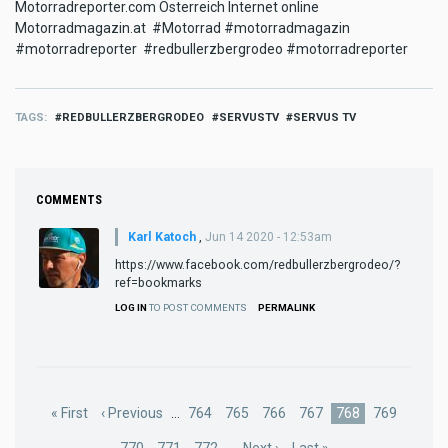
Motorradreporter.com Österreich Internet online
Motorradmagazin.at #Motorrad #motorradmagazin
#motorradreporter #redbullerzbergrodeo #motorradreporter
TAGS
REDBULLERZBERGRODEO
SERVUSTV
SERVUS TV
COMMENTS
Karl Katoch
,
Jun 14 2020 - 12:53am
https://www.facebook.com/redbullerzbergrodeo/?
ref=bookmarks
LOG IN
TO POST COMMENTS
PERMALINK
Pagination
First
« First
Previous
‹ Previous
…
Page
764
Page
765
Page
766
Page
767
Current
768
Page
769
page
page
page