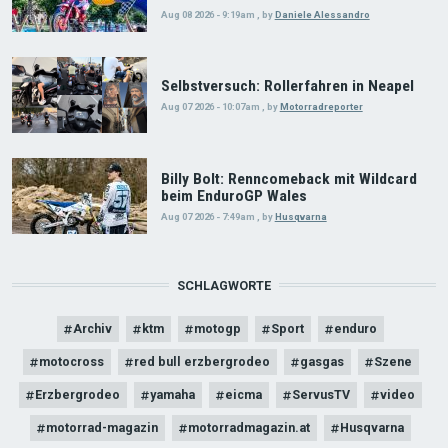
Aug 08 2026 - 9:19am
,
by
Daniele Alessandro
Selbstversuch: Rollerfahren in Neapel
Aug 07 2026 - 10:07am
,
by
Motorradreporter
Billy Bolt: Renncomeback mit Wildcard
beim EnduroGP Wales
Aug 07 2026 - 7:49am
,
by
Husqvarna
SCHLAGWORTE
Archiv
ktm
motogp
Sport
enduro
motocross
red bull erzbergrodeo
gasgas
Szene
Erzbergrodeo
yamaha
eicma
ServusTV
video
motorrad-magazin
motorradmagazin.at
Husqvarna