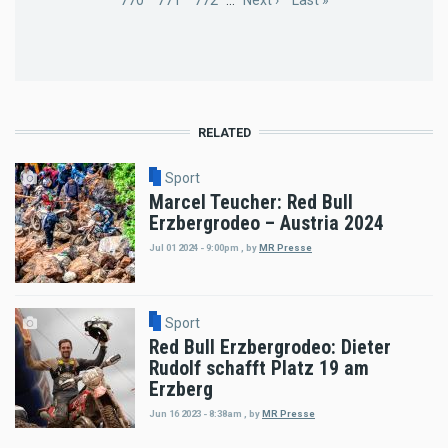
Page
770
Page
771
Page
772
…
Next
Next ›
Last
Last »
page
page
RELATED
Sport
Marcel Teucher: Red Bull
Erzbergrodeo – Austria 2024
Jul 01 2024 - 9:00pm
,
by
MR Presse
Sport
Red Bull Erzbergrodeo: Dieter
Rudolf schafft Platz 19 am
Erzberg
Jun 16 2023 - 8:38am
,
by
MR Presse