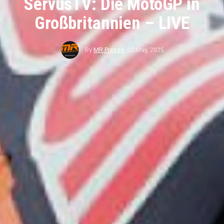
ServusTV: Die MotoGP in
Großbritannien – LIVE
By
MR Presse
,
22 May, 2025