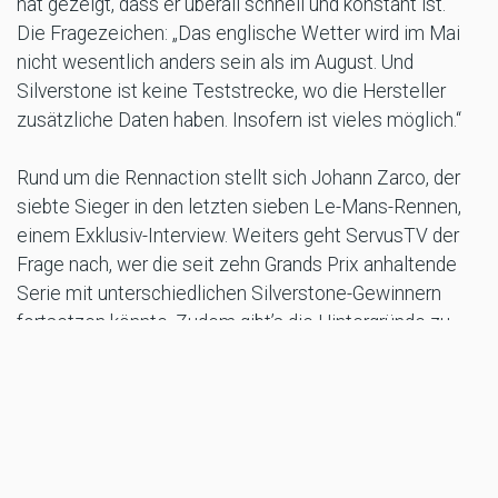
hat gezeigt, dass er überall schnell und konstant ist.“
Die Fragezeichen: „Das englische Wetter wird im Mai
nicht wesentlich anders sein als im August. Und
Silverstone ist keine Teststrecke, wo die Hersteller
zusätzliche Daten haben. Insofern ist vieles möglich.“
Rund um die Rennaction stellt sich Johann Zarco, der
siebte Sieger in den letzten sieben Le-Mans-Rennen,
einem Exklusiv-Interview. Weiters geht ServusTV der
Frage nach, wer die seit zehn Grands Prix anhaltende
Serie mit unterschiedlichen Silverstone-Gewinnern
fortsetzen könnte. Zudem gibt’s die Hintergründe zu
den Schlagzeilen um Jorge Martín, der verletzte
Weltmeister soll seinen neuen Arbeitgeber Aprilia
Richtung Honda verlassen wollen. Alina Marzi und Gustl
Auinger melden sich direkt vom Silverstone Circuit, den
Kommentar liefern Christian Brugger und Alex
Hofmann.