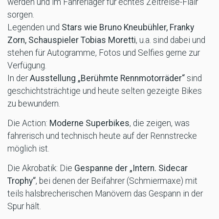
werden und im Fahrerlager für echtes Zeitreise-Flair
sorgen.
Legenden und
Stars wie Bruno Kneubühler, Franky
Zorn, Schauspieler Tobias Moretti
, u.a. sind dabei und
stehen für Autogramme, Fotos und Selfies gerne zur
Verfügung.
In der
Ausstellung „Berühmte Rennmotorräder“
sind
geschichtsträchtige und heute selten gezeigte Bikes
zu bewundern.
Die Action:
Moderne Superbikes
, die zeigen, was
fahrerisch und technisch heute auf der Rennstrecke
möglich ist.
Die Akrobatik: Die
Gespanne der „Intern. Sidecar
Trophy“
, bei denen der Beifahrer (Schmiermaxe) mit
teils halsbrecherischen Manövern das Gespann in der
Spur hält.