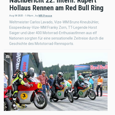
Nachbericht 22. Intern. Rupert
Hollaus Rennen am Red Bull Ring
Aug 08 2025 - 1:09pm
,
by
MR Presse
Weltmeister Carlos Lavado, Vize-WM Bruno Kneubühler,
Eisspeedway-Vize-WM Franky Zorn, TT-Legende Horst
Saiger und über 400 Motorrad-EnthusiastInnen aus elf
Nationen sorgten für eine sensationelle Zeitreise durch die
Geschichte des Mototorrad-Rennsports.