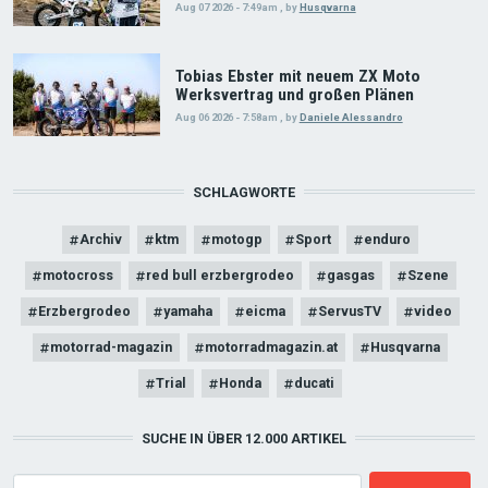
Aug 07 2026 - 7:49am
,
by
Husqvarna
Tobias Ebster mit neuem ZX Moto
Werksvertrag und großen Plänen
Aug 06 2026 - 7:58am
,
by
Daniele Alessandro
SCHLAGWORTE
Archiv
ktm
motogp
Sport
enduro
motocross
red bull erzbergrodeo
gasgas
Szene
Erzbergrodeo
yamaha
eicma
ServusTV
video
motorrad-magazin
motorradmagazin.at
Husqvarna
Trial
Honda
ducati
SUCHE IN ÜBER 12.000 ARTIKEL
Search