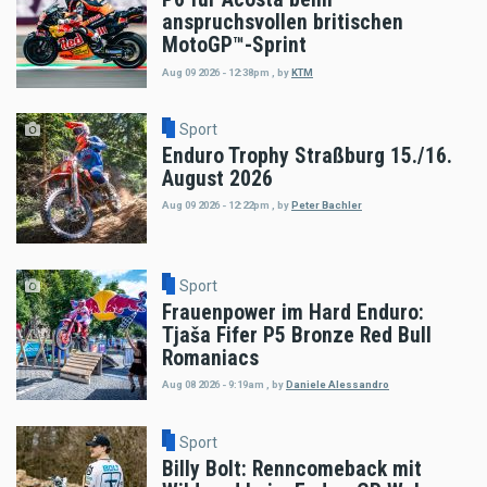
anspruchsvollen britischen
MotoGP™-Sprint
Aug 09 2026 - 12:38pm
,
by
KTM
Sport
Enduro Trophy Straßburg 15./16.
August 2026
Aug 09 2026 - 12:22pm
,
by
Peter Bachler
Sport
Frauenpower im Hard Enduro:
Tjaša Fifer P5 Bronze Red Bull
Romaniacs
Aug 08 2026 - 9:19am
,
by
Daniele Alessandro
Sport
Billy Bolt: Renncomeback mit