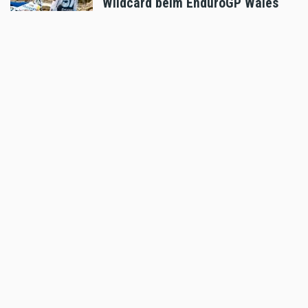
Wildcard beim EnduroGP Wales
Aug 07 2026 - 7:49am
,
by
Husqvarna
Sport
Tobias Ebster mit neuem ZX Moto
Werksvertrag und großen Plänen
Aug 06 2026 - 7:58am
,
by
Daniele Alessandro
Sport
Enduro4Kids Nachbericht Red Bull
Ring, Spielberg 2026
Aug 05 2026 - 9:15am
,
by
Peter Bachler
Sport
Hard Enduro World Ranking: Red
Bull Romaniacs Finisher Thomas