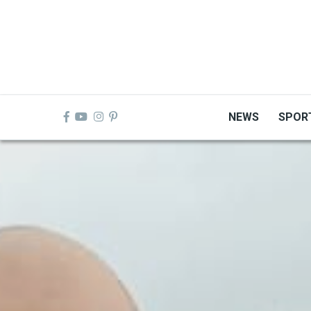
Skip
to
main
content
NEWS
SPOR