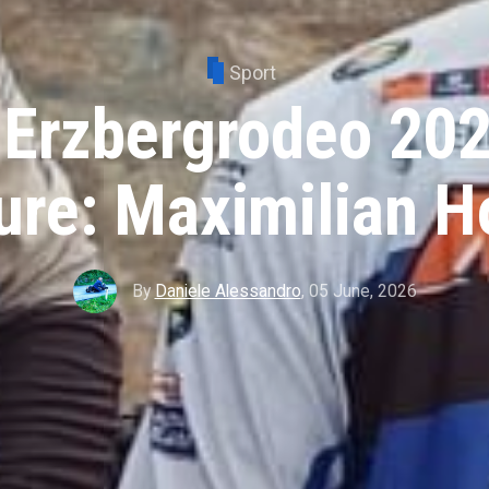
Sport
 Erzbergrodeo 20
ure: Maximilian H
By
Daniele Alessandro
,
05 June, 2026