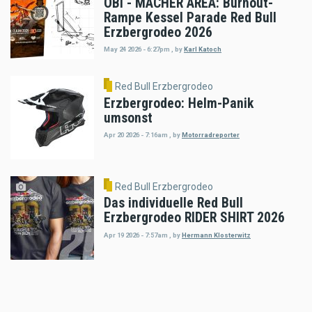
OBI - MACHER AREA: Burnout-
Rampe Kessel Parade Red Bull
Erzbergrodeo 2026
May 24 2026 - 6:27pm
,
by
Karl Katoch
Red Bull Erzbergrodeo
Erzbergrodeo: Helm-Panik
umsonst
Apr 20 2026 - 7:16am
,
by
Motorradreporter
Red Bull Erzbergrodeo
Das individuelle Red Bull
Erzbergrodeo RIDER SHIRT 2026
Apr 19 2026 - 7:57am
,
by
Hermann Klosterwitz
Red Bull Erzbergrodeo
Motorsport-Jahr 2026 bei