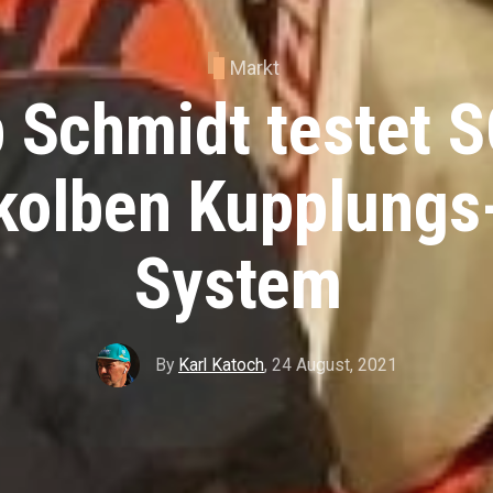
Markt
p Schmidt testet
kolben Kupplungs
System
By
Karl Katoch
,
24 August, 2021