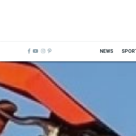
Skip
to
main
content
NEWS
SPOR