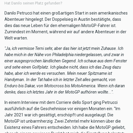
Hat Danilo seinen Platz gefunden?
Danilo Petrucci hat einen großartigen Start in sein amerikanisches
Abenteuer hingelegt. Der Doppelsieg in Austin bestätigte, dass
dies das neue Leben für den ehemaligen MotoGP-Fahrer ist.
Zumindest im Moment, während wir auf andere Abenteuer in der
Welt warten.
"Ja, ich vermisse Terni sehr, aber das hier ist jetzt mein Zuhause. Ich
habe mich in der Nähe von Philadelphia niedergelassen, und zwar in
einer ausgesprochen ländlichen Gegend. Ich schaue aus dem Fenster
und sehe einen Golfplatz. Ich glaube nicht, dass ich das Zeug dazu
habe, aber ich werde es versuchen. Mein neuer Spitzname ist
Handyman. In der Tat habe ich in letzter Zeit alles gemacht, von
Enduro bis Dakar, von Motocross bis MotoAmerica. Wenn ich daran
denke, dass ich letztes Jahr in der MotoGP aufhören wollte...".
In einem Interview mit dem Corriere dello Sport ging Petrucci
ausführlich auf die Geschehnisse vor einigen Monaten ein. "Im
Jahr 2021 war ich gesättigt, erschöpft und ausgelaugt. Die
MotoGP ist unbarmherzig: Zwei Zehntel mehr können über die
Existenz eines Fahrers entscheiden. Ich habe die MotoGP geliebt,