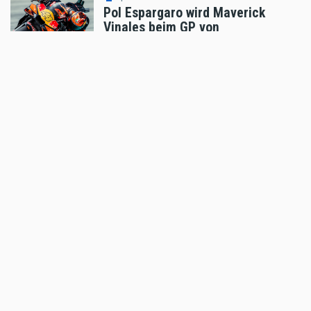
Pol Espargaro wird Maverick
Vinales beim GP von
Grossbritannien ersetzen
Aug 04 2026 - 6:18pm
,
by
KTM
Sport
Enduro4Kids RedBullRing 2026
Nachbericht
Aug 04 2026 - 6:05pm
,
by
MR Presse
Sport
Podiumsplatz für Laengenfelder
beim anspruchsvollen MXGP von
Flandern
Aug 04 2026 - 5:47pm
,
by
KTM
Sport