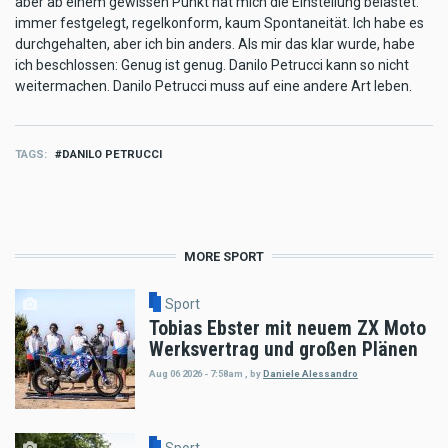
aber ab einem gewissen Punkt hat mich die Einstellung belastet:
immer festgelegt, regelkonform, kaum Spontaneität. Ich habe es
durchgehalten, aber ich bin anders. Als mir das klar wurde, habe
ich beschlossen: Genug ist genug. Danilo Petrucci kann so nicht
weitermachen. Danilo Petrucci muss auf eine andere Art leben.
TAGS
DANILO PETRUCCI
MORE SPORT
Sport
Tobias Ebster mit neuem ZX Moto
Werksvertrag und großen Plänen
Aug 06 2026 - 7:58am
,
by
Daniele Alessandro
Sport