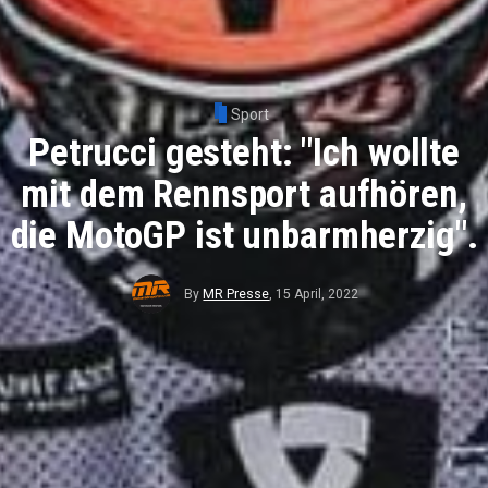
Sport
Petrucci gesteht: "Ich wollte
mit dem Rennsport aufhören,
die MotoGP ist unbarmherzig".
By
MR Presse
,
15 April, 2022