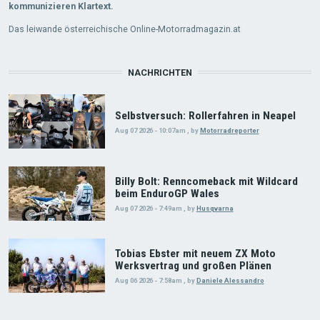
kommunizieren Klartext.
Das leiwande österreichische Online-Motorradmagazin.at
NACHRICHTEN
Selbstversuch: Rollerfahren in Neapel
Aug 07 2026 - 10:07am
,
by
Motorradreporter
Billy Bolt: Renncomeback mit Wildcard
beim EnduroGP Wales
Aug 07 2026 - 7:49am
,
by
Husqvarna
Tobias Ebster mit neuem ZX Moto
Werksvertrag und großen Plänen
Aug 06 2026 - 7:58am
,
by
Daniele Alessandro