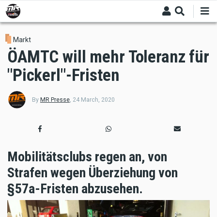
Skip
to
main
content
Markt
ÖAMTC will mehr Toleranz für
"Pickerl"-Fristen
By
MR Presse
,
24 March, 2020
Mobilitätsclubs regen an, von
Strafen wegen Überziehung von
§57a-Fristen abzusehen.