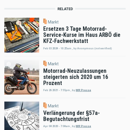
RELATED
Markt
Ersetzen 3 Tage Motorrad-
Service-Kurse im Haus ARBÖ die
KFZ-Fachwerkstatt
Feb 03 2024 - 10:25am
,
by
Anonymous (not verified)
Markt
Motorrad-Neuzulassungen
steigerten sich 2020 um 16
Prozent
Feb 26 2021 - 7:55pm
,
by
MR Presse
Markt
Verlängerung der §57a-
Begutachtungsfrist
Apr 08 2020 - 7:08am
,
by
MR Presse