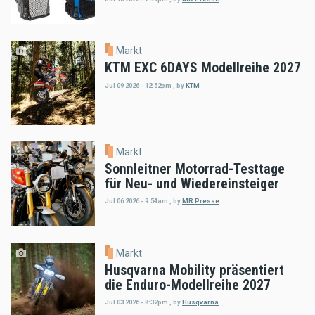
Markt
KTM EXC 6DAYS Modellreihe 2027
Jul 09 2026 - 12:52pm
,
by
KTM
Markt
Sonnleitner Motorrad-Testtage
für Neu- und Wiedereinsteiger
Jul 06 2026 - 9:54am
,
by
MR Presse
Markt
Husqvarna Mobility präsentiert
die Enduro-Modellreihe 2027
Jul 03 2026 - 8:32pm
,
by
Husqvarna