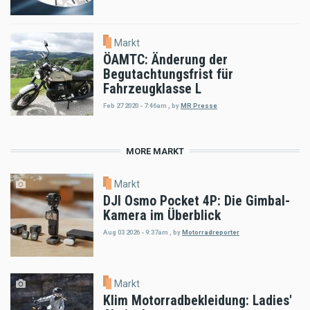
Markt
ÖAMTC: Änderung der
Begutachtungsfrist für
Fahrzeugklasse L
Feb 27 2020 - 7:46am
,
by
MR Presse
MORE MARKT
Markt
DJI Osmo Pocket 4P: Die Gimbal-
Kamera im Überblick
Aug 03 2026 - 9:37am
,
by
Motorradreporter
Markt
Klim Motorradbekleidung: Ladies'