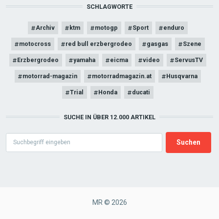
SCHLAGWORTE
Archiv
ktm
motogp
Sport
enduro
motocross
red bull erzbergrodeo
gasgas
Szene
Erzbergrodeo
yamaha
eicma
video
ServusTV
motorrad-magazin
motorradmagazin.at
Husqvarna
Trial
Honda
ducati
SUCHE IN ÜBER 12.000 ARTIKEL
Search
MR © 2026