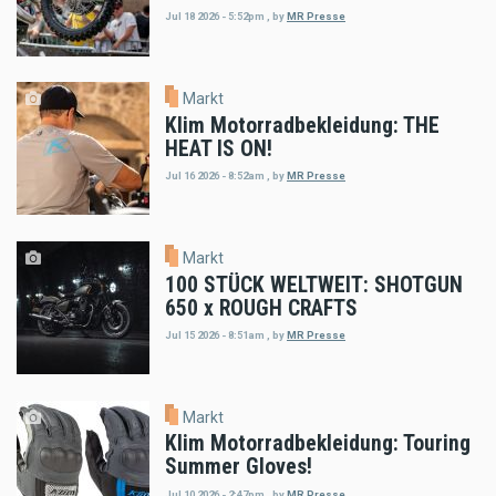
Jul 18 2026 - 5:52pm
,
by
MR Presse
Markt
Klim Motorradbekleidung: THE
HEAT IS ON!
Jul 16 2026 - 8:52am
,
by
MR Presse
Markt
100 STÜCK WELTWEIT: SHOTGUN
650 x ROUGH CRAFTS
Jul 15 2026 - 8:51am
,
by
MR Presse
Markt
Klim Motorradbekleidung: Touring
Summer Gloves!
Jul 10 2026 - 2:47pm
,
by
MR Presse