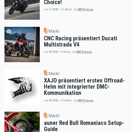
Choice!
Jul 31 2026 - 11:23am
,
by
MR Presse
Markt
CNC Racing präsentiert Ducati
Multistrada V4
Jul 25 2026 - 9:21am
,
by
MR Presse
Markt
XAJO präsentiert ersten Offroad-
Helm mit integrierter DMC-
Kommunikation
Jul 23 2026 - 11:06am
,
by
MR Presse
Markt
auner Red Bull Romaniacs Setup-
Guide