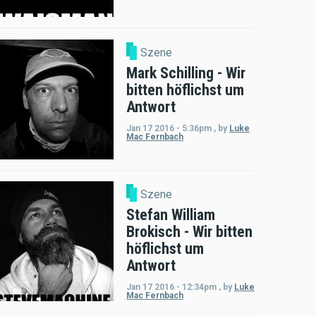
Szene
Mark Schilling - Wir
bitten höflichst um
Antwort
Jan 17 2016 - 5:36pm
,
by
Luke
Mac Fernbach
Szene
Stefan William
Brokisch - Wir bitten
höflichst um
Antwort
Jan 17 2016 - 12:34pm
,
by
Luke
Mac Fernbach