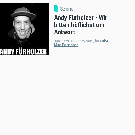
Szene
Andy Fürholzer - Wir
bitten höflichst um
Antwort
Jan 17 2016 - 11:57am
,
by
Luke
Mac Fernbach