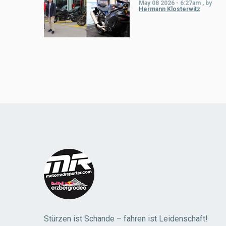
May 08 2026 - 6:27am
,
by
Hermann Klosterwitz
Load
More
Stürzen ist Schande – fahren ist Leidenschaft!