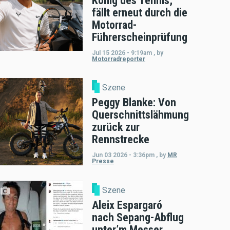
König des Tennis,
fällt erneut durch die
Motorrad-
Führerscheinprüfung
Jul 15 2026 - 9:19am
,
by
Motorradreporter
Szene
Peggy Blanke: Von
Querschnittslähmung
zurück zur
Rennstrecke
Jun 03 2026 - 3:36pm
,
by
MR
Presse
Szene
Aleix Espargaró
nach Sepang-Abflug
unter’m Messer