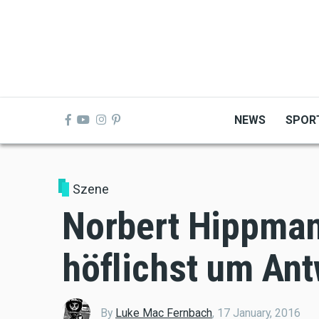
Skip
to
main
content
NEWS
SPOR
Szene
Norbert Hippmann
höflichst um Ant
By
Luke Mac Fernbach
,
17 January, 2016