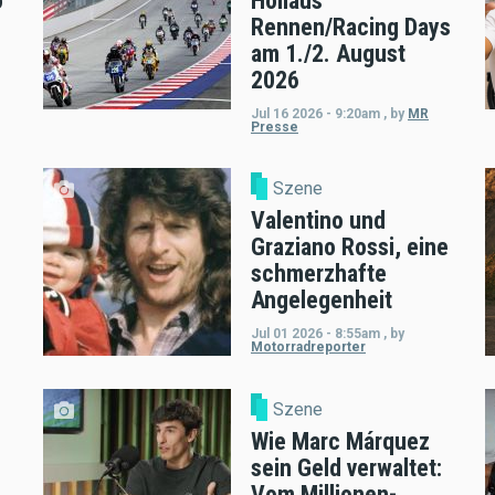
o
Hollaus
Rennen/Racing Days
am 1./2. August
2026
Jul 16 2026 - 9:20am
,
by
MR
Presse
Szene
Valentino und
Graziano Rossi, eine
schmerzhafte
Angelegenheit
Jul 01 2026 - 8:55am
,
by
Motorradreporter
Szene
Wie Marc Márquez
sein Geld verwaltet:
Vom Millionen-