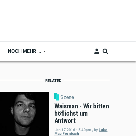
NOCH MEHR ...
RELATED
Szene
Waisman - Wir bitten
höflichst um
Antwort
Jan 17 2016 - 5:40pm
,
by
Luke
Mac Fernbach