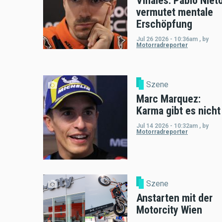
Viñales: Pablo Niet
vermutet mentale
Erschöpfung
Jul 26 2026 - 10:36am
,
by
Motorradreporter
Szene
Marc Marquez:
Karma gibt es nicht
Jul 14 2026 - 10:32am
,
by
Motorradreporter
Szene
Anstarten mit der
Motorcity Wien