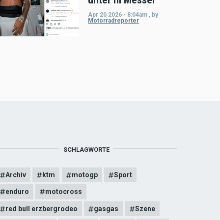
Apr 20 2026 - 8:04am
,
by
Motorradreporter
SCHLAGWORTE
Archiv
ktm
motogp
Sport
enduro
motocross
red bull erzbergrodeo
gasgas
Szene