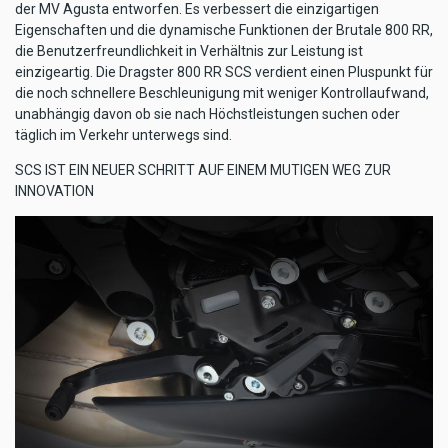
der MV Agusta entworfen. Es verbessert die einzigartigen
Eigenschaften und die dynamische Funktionen der Brutale 800 RR,
die Benutzerfreundlichkeit in Verhältnis zur Leistung ist
einzigeartig. Die Dragster 800 RR SCS verdient einen Pluspunkt für
die noch schnellere Beschleunigung mit weniger Kontrollaufwand,
unabhängig davon ob sie nach Höchstleistungen suchen oder
täglich im Verkehr unterwegs sind.
SCS IST EIN NEUER SCHRITT AUF EINEM MUTIGEN WEG ZUR
INNOVATION