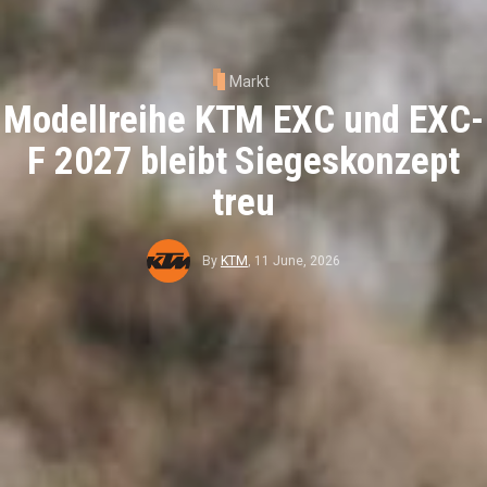
Markt
Modellreihe KTM EXC und EXC-
F 2027 bleibt Siegeskonzept
treu
By
KTM
,
11 June, 2026