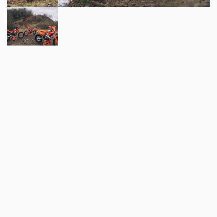
TAGS
KTM
MORE MARKT
Markt
DJI Osmo Pocket 4P: Die Gimbal-
Kamera im Überblick
Aug 03 2026 - 9:37am
,
by
Motorradreporter