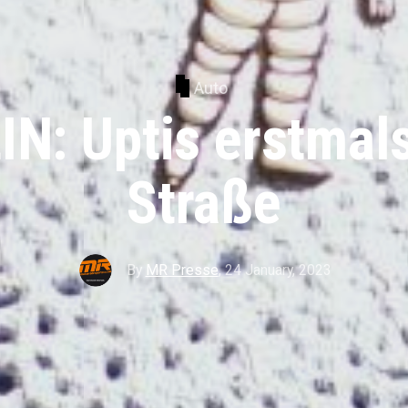
Auto
N: Uptis erstmals
Straße
By
MR Presse
,
24 January, 2023